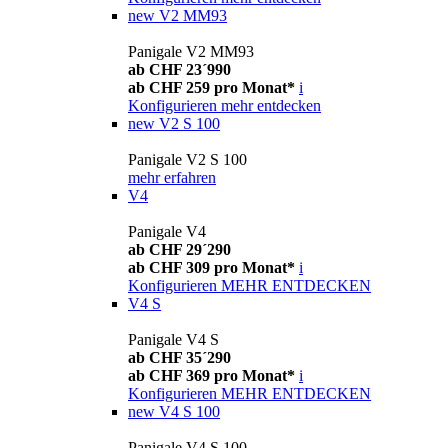
new
V2 MM93
Panigale V2 MM93
ab CHF 23´990
ab CHF 259 pro Monat*
i
Konfigurieren
mehr entdecken
new
V2 S 100
Panigale V2 S 100
mehr erfahren
V4
Panigale V4
ab CHF 29´290
ab CHF 309 pro Monat*
i
Konfigurieren
MEHR ENTDECKEN
V4 S
Panigale V4 S
ab CHF 35´290
ab CHF 369 pro Monat*
i
Konfigurieren
MEHR ENTDECKEN
new
V4 S 100
Panigale V4 S 100