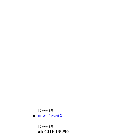
DesertX
new
DesertX
DesertX
ab CHF 18’290