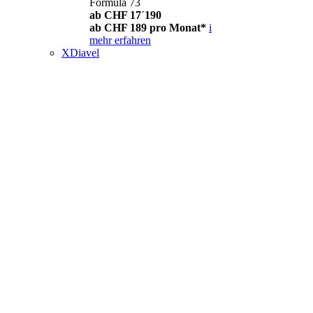
Formula 73
ab CHF 17´190
ab CHF 189 pro Monat*
i
mehr erfahren
XDiavel