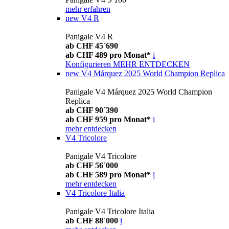
mehr erfahren
new
V4 R
Panigale V4 R
ab CHF 45´690
ab CHF 489 pro Monat*
i
Konfigurieren
MEHR ENTDECKEN
new
V4 Márquez 2025 World Champion Replica
Panigale V4 Márquez 2025 World Champion
Replica
ab CHF 90´390
ab CHF 959 pro Monat*
i
mehr entdecken
V4 Tricolore
Panigale V4 Tricolore
ab CHF 56´000
ab CHF 589 pro Monat*
i
mehr entdecken
V4 Tricolore Italia
Panigale V4 Tricolore Italia
ab CHF 88´000
i