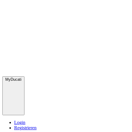
MyDucati
Login
Registrieren