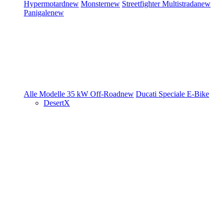
Hypermotard
new
Monster
new
Streetfighter
Multistrada
new
Panigale
new
Alle Modelle
35 kW
Off-Road
new
Ducati Speciale
E-Bike
DesertX