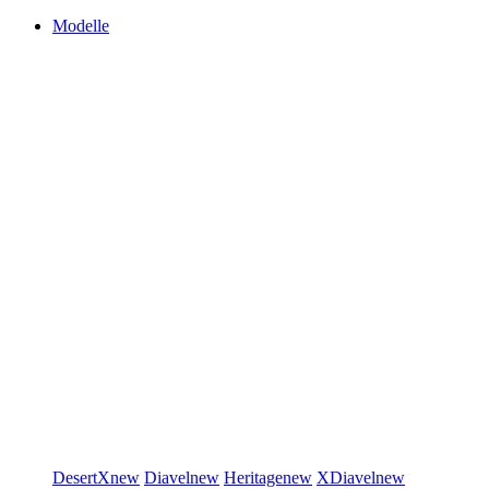
Modelle
DesertX
new
Diavel
new
Heritage
new
XDiavel
new