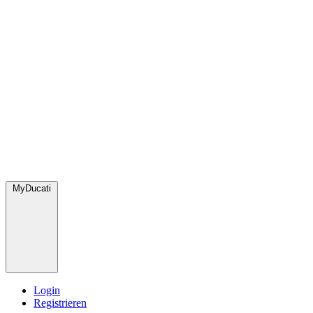
MyDucati
Login
Registrieren