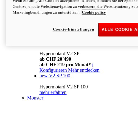
Wenn Sie auf „Alle Cookies akzeptieren“ klicken, stimmen Sie der Speich
Konfigurieren
Mehr entdecken
Gerät zu, um die Websitenavigation zu verbessern, die Websitenutzung zu 
new
V2
Marketingbemühungen zu unterstützen.
Cookie policy
Hypermotard V2
ab CHF 15´990
Cookie-Einstellungen
ALLE COOKIE 
ab CHF 169 pro Monat*
i
Konfigurieren
Mehr entdecken
new
V2 SP
Hypermotard V2 SP
ab CHF 20´490
ab CHF 219 pro Monat*
i
Konfigurieren
Mehr entdecken
new
V2 SP 100
Hypermotard V2 SP 100
mehr erfahren
Monster