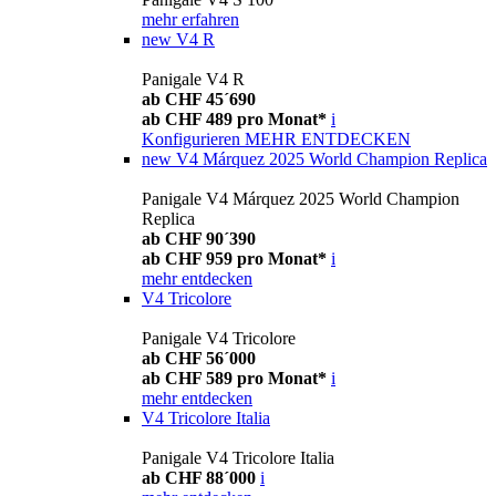
mehr erfahren
new
V4 R
Panigale V4 R
ab CHF 45´690
ab CHF 489 pro Monat*
i
Konfigurieren
MEHR ENTDECKEN
new
V4 Márquez 2025 World Champion Replica
Panigale V4 Márquez 2025 World Champion
Replica
ab CHF 90´390
ab CHF 959 pro Monat*
i
mehr entdecken
V4 Tricolore
Panigale V4 Tricolore
ab CHF 56´000
ab CHF 589 pro Monat*
i
mehr entdecken
V4 Tricolore Italia
Panigale V4 Tricolore Italia
ab CHF 88´000
i