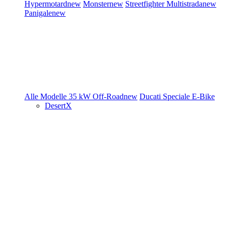
Hypermotard
new
Monster
new
Streetfighter
Multistrada
new
Panigale
new
Alle Modelle
35 kW
Off-Road
new
Ducati Speciale
E-Bike
DesertX