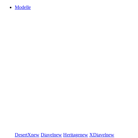
Modelle
DesertX
new
Diavel
new
Heritage
new
XDiavel
new