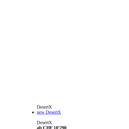
DesertX
new
DesertX
DesertX
ab CHF 18’290