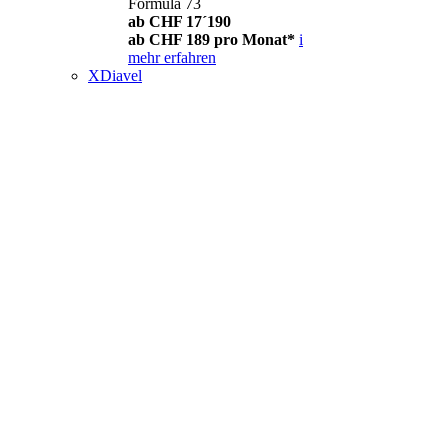
Formula 73
ab CHF 17´190
ab CHF 189 pro Monat*
i
mehr erfahren
XDiavel