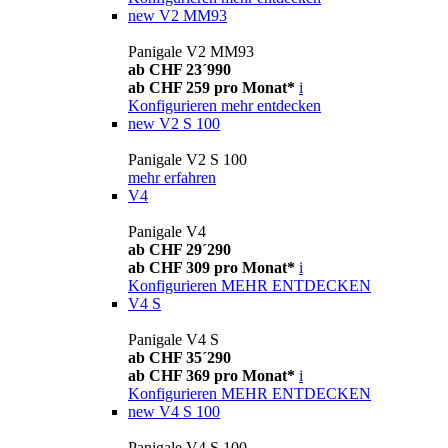
new
V2 MM93
Panigale V2 MM93
ab CHF 23´990
ab CHF 259 pro Monat*
i
Konfigurieren
mehr entdecken
new
V2 S 100
Panigale V2 S 100
mehr erfahren
V4
Panigale V4
ab CHF 29´290
ab CHF 309 pro Monat*
i
Konfigurieren
MEHR ENTDECKEN
V4 S
Panigale V4 S
ab CHF 35´290
ab CHF 369 pro Monat*
i
Konfigurieren
MEHR ENTDECKEN
new
V4 S 100
Panigale V4 S 100