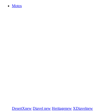
Motos
DesertX
new
Diavel
new
Heritage
new
XDiavel
new