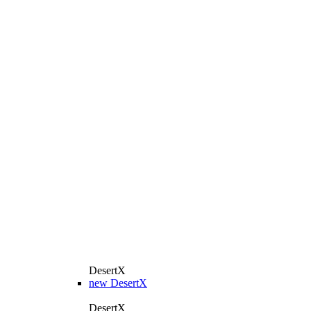
DesertX
new
DesertX
DesertX