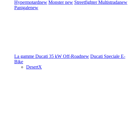
Hypermotard
new
Monster
new
Streetfighter
Multistrada
new
Panigale
new
La gamme Ducati
35 kW
Off-Road
new
Ducati Speciale
E-
Bike
DesertX