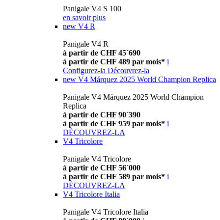
Panigale V4 S 100
en savoir plus
new
V4 R
Panigale V4 R
à partir de CHF 45´690
à partir de CHF 489 par mois*
i
Configurez-la
Découvrez-la
new
V4 Márquez 2025 World Champion Replica
Panigale V4 Márquez 2025 World Champion
Replica
à partir de CHF 90´390
à partir de CHF 959 par mois*
i
DÉCOUVREZ-LA
V4 Tricolore
Panigale V4 Tricolore
à partir de CHF 56´000
à partir de CHF 589 par mois*
i
DÉCOUVREZ-LA
V4 Tricolore Italia
Panigale V4 Tricolore Italia