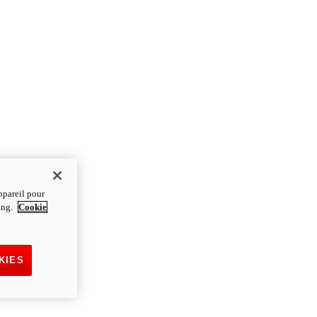
ppareil pour
ting.
Cookie
KIES