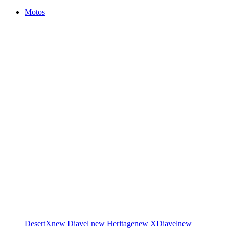
Motos
DesertX
new
Diavel
new
Heritage
new
XDiavel
new