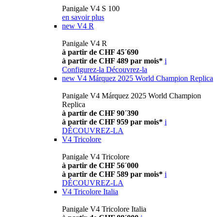
Panigale V4 S 100
en savoir plus
new
V4 R
Panigale V4 R
à partir de CHF 45´690
à partir de CHF 489 par mois*
i
Configurez-la
Découvrez-la
new
V4 Márquez 2025 World Champion Replica
Panigale V4 Márquez 2025 World Champion
Replica
à partir de CHF 90´390
à partir de CHF 959 par mois*
i
DÉCOUVREZ-LA
V4 Tricolore
Panigale V4 Tricolore
à partir de CHF 56´000
à partir de CHF 589 par mois*
i
DÉCOUVREZ-LA
V4 Tricolore Italia
Panigale V4 Tricolore Italia