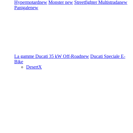
Hypermotard
new
Monster
new
Streetfighter
Multistrada
new
Panigale
new
La gamme Ducati
35 kW
Off-Road
new
Ducati Speciale
E-
Bike
DesertX