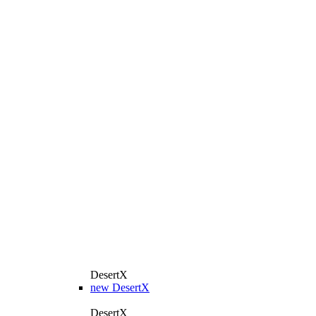
DesertX
new
DesertX
DesertX