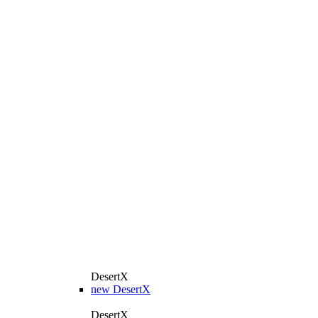
DesertX
new
DesertX
DesertX