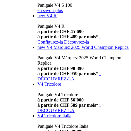
Panigale V4 S 100
en savoir plus
new
V4 R
Panigale V4 R
à partir de CHF 45´690
à partir de CHF 489 par mois*
i
Configurez-la
Découvrez-la
new
V4 Márquez 2025 World Champion Replica
Panigale V4 Márquez 2025 World Champion
Replica
à partir de CHF 90´390
à partir de CHF 959 par mois*
i
DÉCOUVREZ-LA
V4 Tricolore
Panigale V4 Tricolore
à partir de CHF 56´000
à partir de CHF 589 par mois*
i
DÉCOUVREZ-LA
V4 Tricolore Italia
Panigale V4 Tricolore Italia