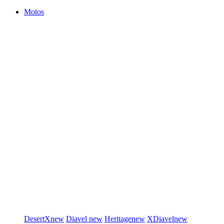
Motos
DesertX
new
Diavel
new
Heritage
new
XDiavel
new