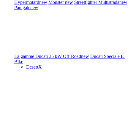
Hypermotard
new
Monster
new
Streetfighter
Multistrada
new
Panigale
new
La gamme Ducati
35 kW
Off-Road
new
Ducati Speciale
E-
Bike
DesertX