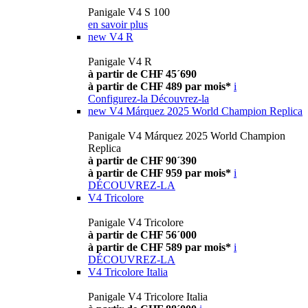
Panigale V4 S 100
en savoir plus
new
V4 R
Panigale V4 R
à partir de CHF 45´690
à partir de CHF 489 par mois*
i
Configurez-la
Découvrez-la
new
V4 Márquez 2025 World Champion Replica
Panigale V4 Márquez 2025 World Champion
Replica
à partir de CHF 90´390
à partir de CHF 959 par mois*
i
DÉCOUVREZ-LA
V4 Tricolore
Panigale V4 Tricolore
à partir de CHF 56´000
à partir de CHF 589 par mois*
i
DÉCOUVREZ-LA
V4 Tricolore Italia
Panigale V4 Tricolore Italia