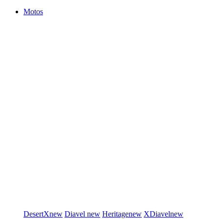
Motos
DesertX
new
Diavel
new
Heritage
new
XDiavel
new