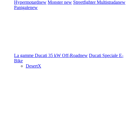
Hypermotard
new
Monster
new
Streetfighter
Multistrada
new
Panigale
new
La gamme Ducati
35 kW
Off-Road
new
Ducati Speciale
E-
Bike
DesertX