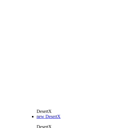
DesertX
new
DesertX
DesertX