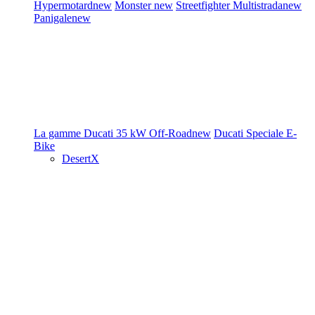
Hypermotard
new
Monster
new
Streetfighter
Multistrada
new
Panigale
new
La gamme Ducati
35 kW
Off-Road
new
Ducati Speciale
E-
Bike
DesertX