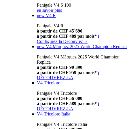
Panigale V4 S 100
en savoir plus
new
V4 R
Panigale V4 R
à partir de CHF 45´690
à partir de CHF 489 par mois*
i
Configurez-la
Découvrez-la
new
V4 Márquez 2025 World Champion Replica
Panigale V4 Márquez 2025 World Champion
Replica
à partir de CHF 90´390
à partir de CHF 959 par mois*
i
DÉCOUVREZ-LA
V4 Tricolore
Panigale V4 Tricolore
à partir de CHF 56´000
à partir de CHF 589 par mois*
i
DÉCOUVREZ-LA
V4 Tricolore Italia
Panigale V4 Tricolore Italia