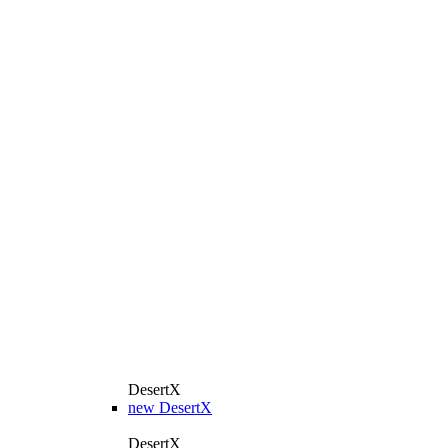
DesertX
new
DesertX
DesertX