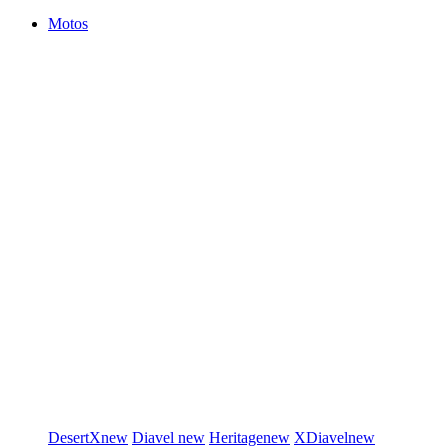
Motos
DesertX
new
Diavel
new
Heritage
new
XDiavel
new