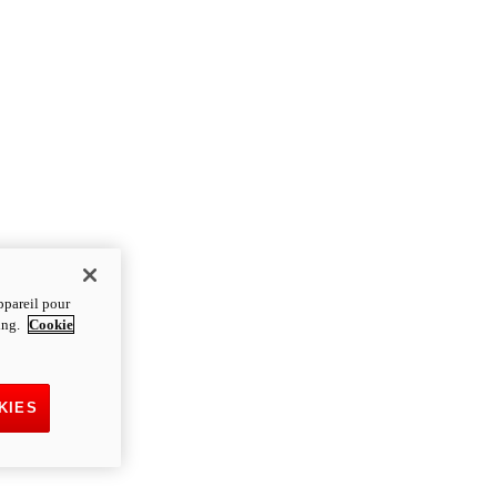
ppareil pour
ting.
Cookie
KIES