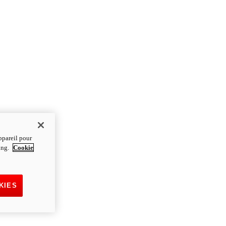
ppareil pour
ting.
Cookie
KIES