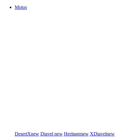
Motos
DesertX
new
Diavel
new
Heritage
new
XDiavel
new