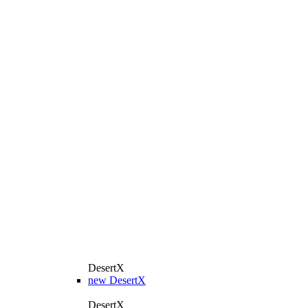
DesertX
new
DesertX
DesertX