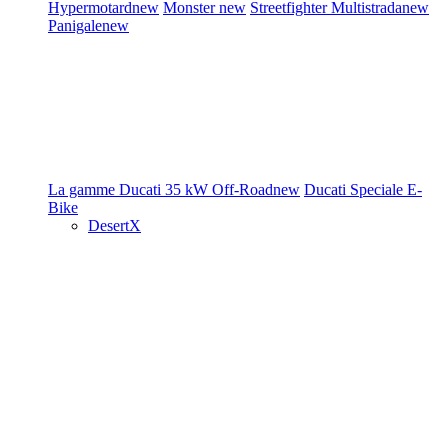
Hypermotard
new
Monster
new
Streetfighter
Multistrada
new
Panigale
new
La gamme Ducati
35 kW
Off-Road
new
Ducati Speciale
E-
Bike
DesertX