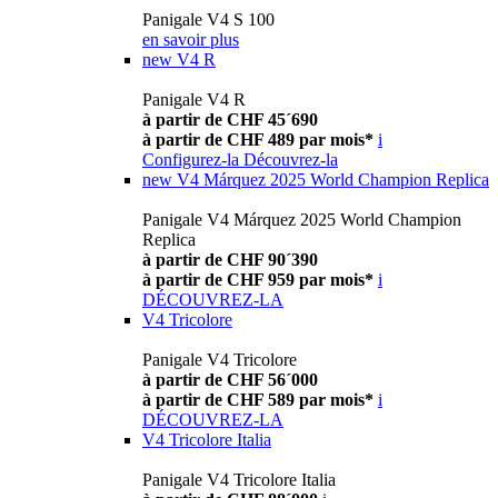
Panigale V4 S 100
en savoir plus
new
V4 R
Panigale V4 R
à partir de CHF 45´690
à partir de CHF 489 par mois*
i
Configurez-la
Découvrez-la
new
V4 Márquez 2025 World Champion Replica
Panigale V4 Márquez 2025 World Champion
Replica
à partir de CHF 90´390
à partir de CHF 959 par mois*
i
DÉCOUVREZ-LA
V4 Tricolore
Panigale V4 Tricolore
à partir de CHF 56´000
à partir de CHF 589 par mois*
i
DÉCOUVREZ-LA
V4 Tricolore Italia
Panigale V4 Tricolore Italia