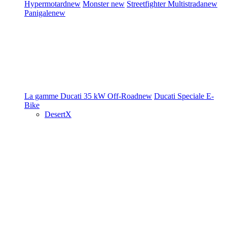
Hypermotard
new
Monster
new
Streetfighter
Multistrada
new
Panigale
new
La gamme Ducati
35 kW
Off-Road
new
Ducati Speciale
E-
Bike
DesertX