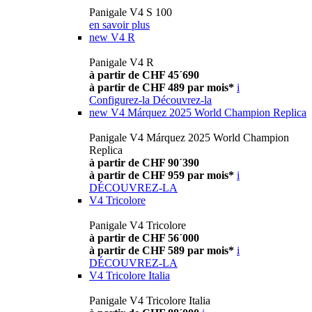
Panigale V4 S 100
en savoir plus
new
V4 R
Panigale V4 R
à partir de CHF 45´690
à partir de CHF 489 par mois*
i
Configurez-la
Découvrez-la
new
V4 Márquez 2025 World Champion Replica
Panigale V4 Márquez 2025 World Champion
Replica
à partir de CHF 90´390
à partir de CHF 959 par mois*
i
DÉCOUVREZ-LA
V4 Tricolore
Panigale V4 Tricolore
à partir de CHF 56´000
à partir de CHF 589 par mois*
i
DÉCOUVREZ-LA
V4 Tricolore Italia
Panigale V4 Tricolore Italia