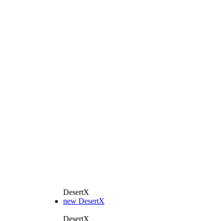
DesertX
new
DesertX
DesertX