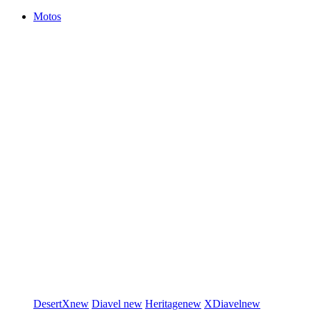
Motos
DesertX
new
Diavel
new
Heritage
new
XDiavel
new