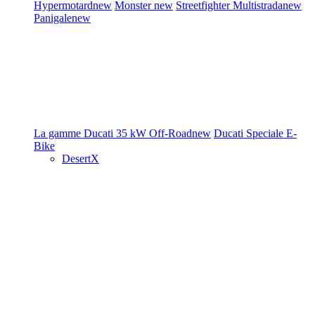
Hypermotard
new
Monster
new
Streetfighter
Multistrada
new
Panigale
new
La gamme Ducati
35 kW
Off-Road
new
Ducati Speciale
E-
Bike
DesertX