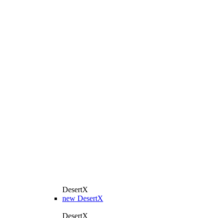
DesertX
new
DesertX
DesertX