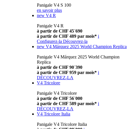
Panigale V4 S 100
en savoir plus
new
V4 R
Panigale V4 R
à partir de CHF 45´690
à partir de CHF 489 par mois*
i
Configurez-la
Découvrez-la
new
V4 Márquez 2025 World Champion Replica
Panigale V4 Márquez 2025 World Champion
Replica
à partir de CHF 90´390
à partir de CHF 959 par mois*
i
DÉCOUVREZ-LA
V4 Tricolore
Panigale V4 Tricolore
à partir de CHF 56´000
à partir de CHF 589 par mois*
i
DÉCOUVREZ-LA
V4 Tricolore Italia
Panigale V4 Tricolore Italia