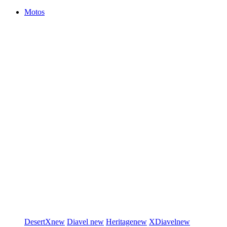
Motos
DesertX
new
Diavel
new
Heritage
new
XDiavel
new