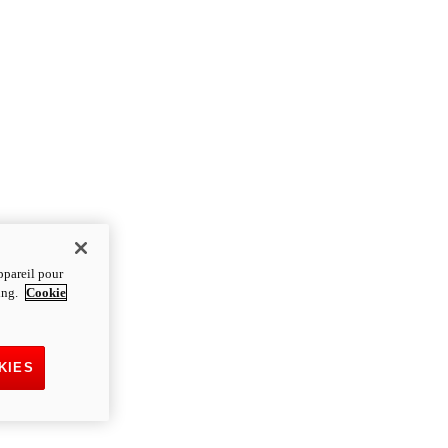
ppareil pour
ting.
Cookie
KIES