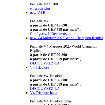
Panigale V4 S 100
en savoir plus
new
V4 R
Panigale V4 R
à partir de CHF 45´690
à partir de CHF 489 par mois*
i
Configurez-la
Découvrez-la
new
V4 Márquez 2025 World Champion Replica
Panigale V4 Márquez 2025 World Champion
Replica
à partir de CHF 90´390
à partir de CHF 959 par mois*
i
DÉCOUVREZ-LA
V4 Tricolore
Panigale V4 Tricolore
à partir de CHF 56´000
à partir de CHF 589 par mois*
i
DÉCOUVREZ-LA
V4 Tricolore Italia
Panigale V4 Tricolore Italia