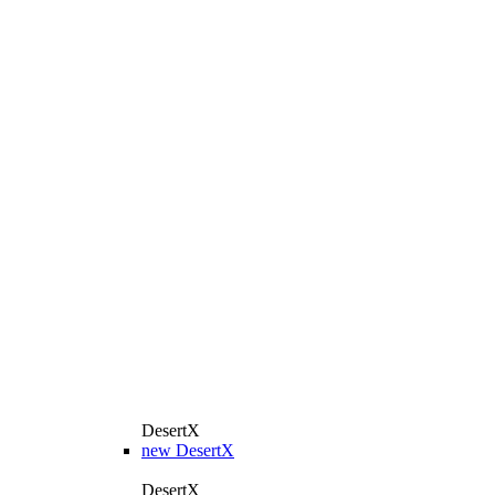
DesertX
new
DesertX
DesertX