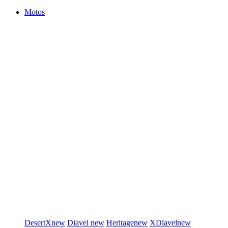
Motos
DesertX
new
Diavel
new
Heritage
new
XDiavel
new