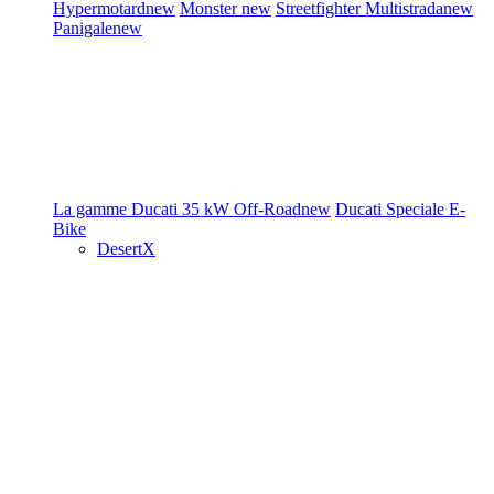
Hypermotard
new
Monster
new
Streetfighter
Multistrada
new
Panigale
new
La gamme Ducati
35 kW
Off-Road
new
Ducati Speciale
E-
Bike
DesertX