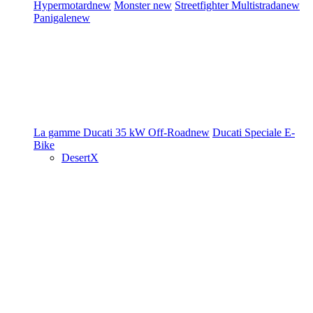
Hypermotard
new
Monster
new
Streetfighter
Multistrada
new
Panigale
new
La gamme Ducati
35 kW
Off-Road
new
Ducati Speciale
E-
Bike
DesertX