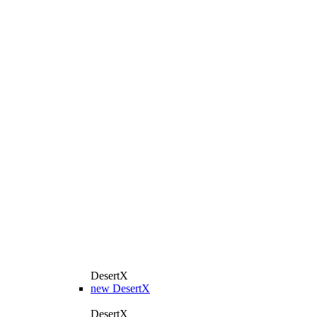
DesertX
new
DesertX
DesertX