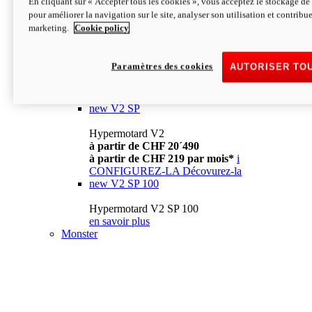
En cliquant sur « Accepter tous les cookies », vous acceptez le stockage de 
à partir de CHF 13´990
i
pour améliorer la navigation sur le site, analyser son utilisation et contribue
CONFIGUREZ-LA
Décovurez-la
marketing.
Cookie policy
new
V2
Hypermotard V2
Paramètres des cookies
AUTORISER TO
à partir de CHF 15´990
à partir de CHF 169 par mois*
i
CONFIGUREZ-LA
Décovurez-la
new
V2 SP
Hypermotard V2
à partir de CHF 20´490
à partir de CHF 219 par mois*
i
CONFIGUREZ-LA
Décovurez-la
new
V2 SP 100
Hypermotard V2 SP 100
en savoir plus
Monster