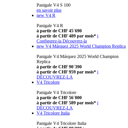
Panigale V4 S 100
en savoir plus
new
V4 R
Panigale V4 R
à partir de CHF 45´690
à partir de CHF 489 par mois*
i
Configurez-la
Découvrez-la
new
V4 Márquez 2025 World Champion Replica
Panigale V4 Márquez 2025 World Champion
Replica
à partir de CHF 90´390
à partir de CHF 959 par mois*
i
DÉCOUVREZ-LA
V4 Tricolore
Panigale V4 Tricolore
à partir de CHF 56´000
à partir de CHF 589 par mois*
i
DÉCOUVREZ-LA
V4 Tricolore Italia
Panigale V4 Tricolore Italia