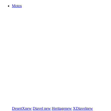
Motos
DesertX
new
Diavel
new
Heritage
new
XDiavel
new