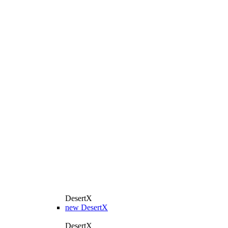
DesertX
new
DesertX
DesertX