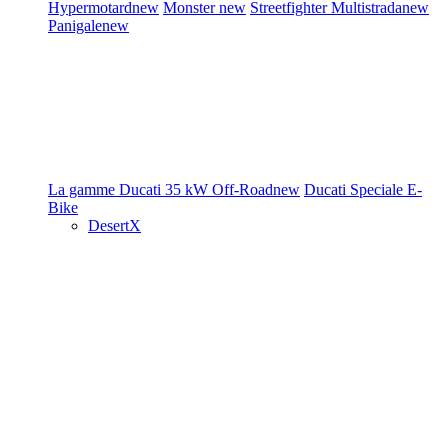
Hypermotard
new
Monster
new
Streetfighter
Multistrada
new
Panigale
new
La gamme Ducati
35 kW
Off-Road
new
Ducati Speciale
E-
Bike
DesertX