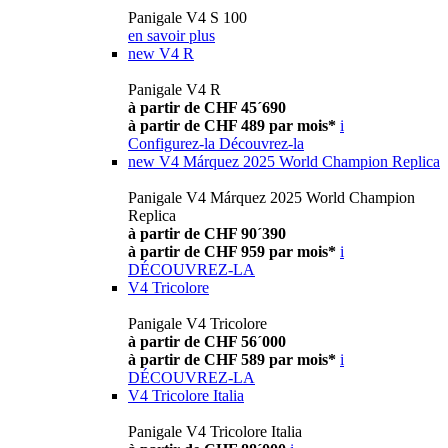
Panigale V4 S 100
en savoir plus
new
V4 R
Panigale V4 R
à partir de CHF 45´690
à partir de CHF 489 par mois*
i
Configurez-la
Découvrez-la
new
V4 Márquez 2025 World Champion Replica
Panigale V4 Márquez 2025 World Champion
Replica
à partir de CHF 90´390
à partir de CHF 959 par mois*
i
DÉCOUVREZ-LA
V4 Tricolore
Panigale V4 Tricolore
à partir de CHF 56´000
à partir de CHF 589 par mois*
i
DÉCOUVREZ-LA
V4 Tricolore Italia
Panigale V4 Tricolore Italia