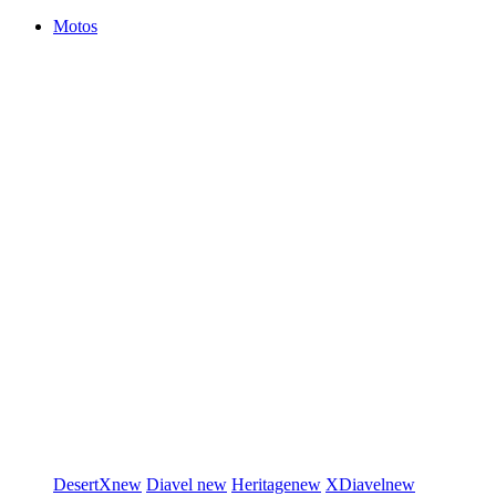
Motos
DesertX
new
Diavel
new
Heritage
new
XDiavel
new