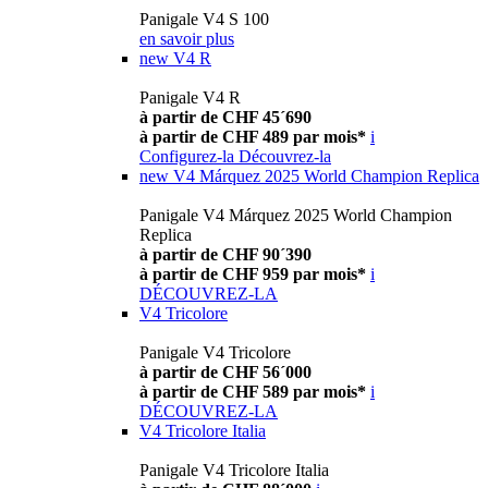
Panigale V4 S 100
en savoir plus
new
V4 R
Panigale V4 R
à partir de CHF 45´690
à partir de CHF 489 par mois*
i
Configurez-la
Découvrez-la
new
V4 Márquez 2025 World Champion Replica
Panigale V4 Márquez 2025 World Champion
Replica
à partir de CHF 90´390
à partir de CHF 959 par mois*
i
DÉCOUVREZ-LA
V4 Tricolore
Panigale V4 Tricolore
à partir de CHF 56´000
à partir de CHF 589 par mois*
i
DÉCOUVREZ-LA
V4 Tricolore Italia
Panigale V4 Tricolore Italia