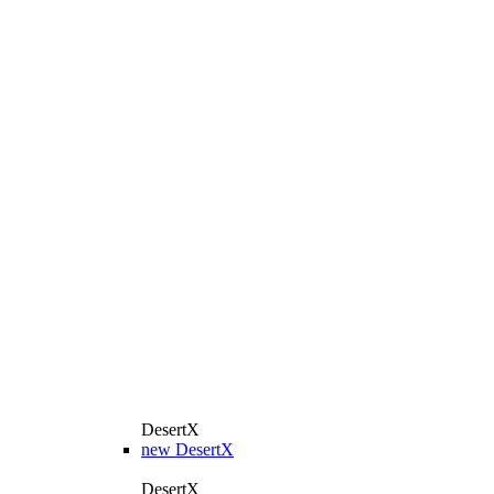
DesertX
new
DesertX
DesertX