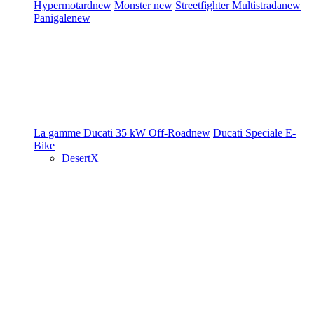
Hypermotard
new
Monster
new
Streetfighter
Multistrada
new
Panigale
new
La gamme Ducati
35 kW
Off-Road
new
Ducati Speciale
E-
Bike
DesertX