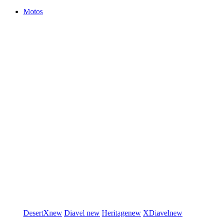
Motos
DesertX
new
Diavel
new
Heritage
new
XDiavel
new