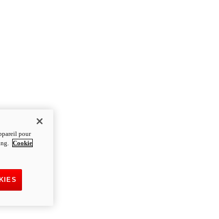
ppareil pour
ting.
Cookie
KIES