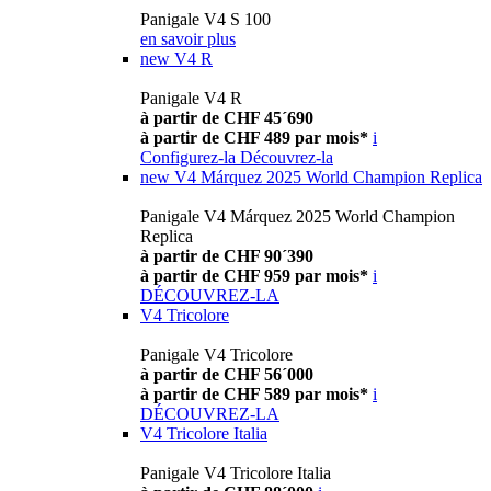
Panigale V4 S 100
en savoir plus
new
V4 R
Panigale V4 R
à partir de CHF 45´690
à partir de CHF 489 par mois*
i
Configurez-la
Découvrez-la
new
V4 Márquez 2025 World Champion Replica
Panigale V4 Márquez 2025 World Champion
Replica
à partir de CHF 90´390
à partir de CHF 959 par mois*
i
DÉCOUVREZ-LA
V4 Tricolore
Panigale V4 Tricolore
à partir de CHF 56´000
à partir de CHF 589 par mois*
i
DÉCOUVREZ-LA
V4 Tricolore Italia
Panigale V4 Tricolore Italia