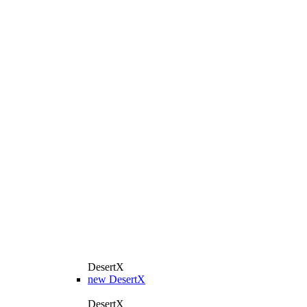
DesertX
new
DesertX
DesertX