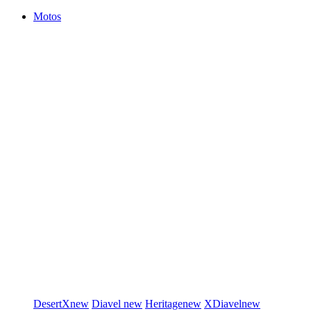
Motos
DesertX
new
Diavel
new
Heritage
new
XDiavel
new