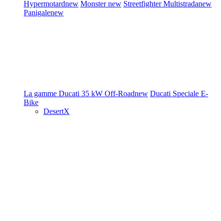
Hypermotard
new
Monster
new
Streetfighter
Multistrada
new
Panigale
new
La gamme Ducati
35 kW
Off-Road
new
Ducati Speciale
E-
Bike
DesertX