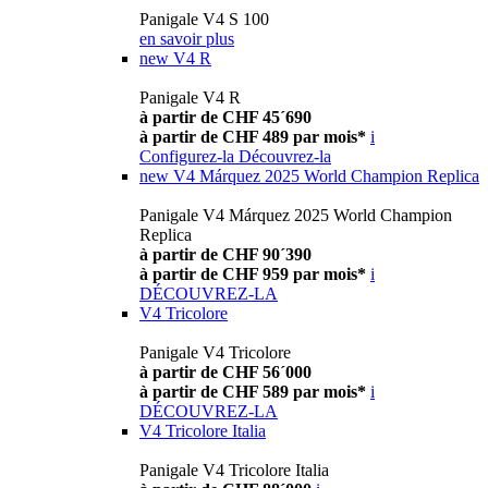
Panigale V4 S 100
en savoir plus
new
V4 R
Panigale V4 R
à partir de CHF 45´690
à partir de CHF 489 par mois*
i
Configurez-la
Découvrez-la
new
V4 Márquez 2025 World Champion Replica
Panigale V4 Márquez 2025 World Champion
Replica
à partir de CHF 90´390
à partir de CHF 959 par mois*
i
DÉCOUVREZ-LA
V4 Tricolore
Panigale V4 Tricolore
à partir de CHF 56´000
à partir de CHF 589 par mois*
i
DÉCOUVREZ-LA
V4 Tricolore Italia
Panigale V4 Tricolore Italia