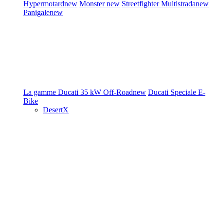
Hypermotard
new
Monster
new
Streetfighter
Multistrada
new
Panigale
new
La gamme Ducati
35 kW
Off-Road
new
Ducati Speciale
E-
Bike
DesertX