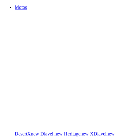
Motos
DesertX
new
Diavel
new
Heritage
new
XDiavel
new