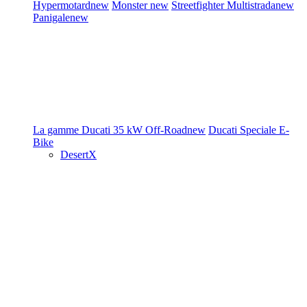
Hypermotard
new
Monster
new
Streetfighter
Multistrada
new
Panigale
new
La gamme Ducati
35 kW
Off-Road
new
Ducati Speciale
E-
Bike
DesertX