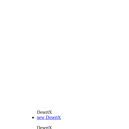
DesertX
new
DesertX
DesertX