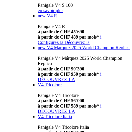
Panigale V4 S 100
en savoir plus
new
V4 R
Panigale V4 R
à partir de CHF 45´690
à partir de CHF 489 par mois*
i
Configurez-la
Découvrez-la
new
V4 Márquez 2025 World Champion Replica
Panigale V4 Márquez 2025 World Champion
Replica
à partir de CHF 90´390
à partir de CHF 959 par mois*
i
DÉCOUVREZ-LA
V4 Tricolore
Panigale V4 Tricolore
à partir de CHF 56´000
à partir de CHF 589 par mois*
i
DÉCOUVREZ-LA
V4 Tricolore Italia
Panigale V4 Tricolore Italia