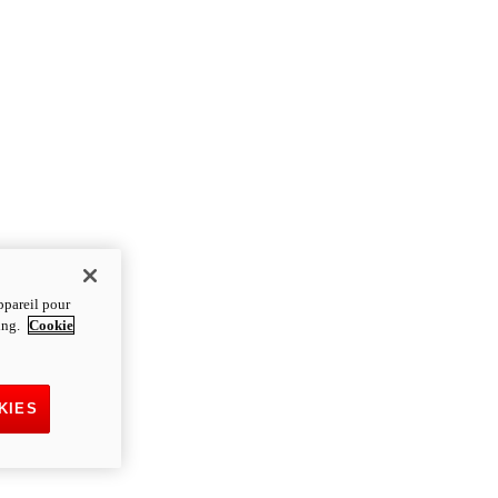
ppareil pour
ting.
Cookie
KIES