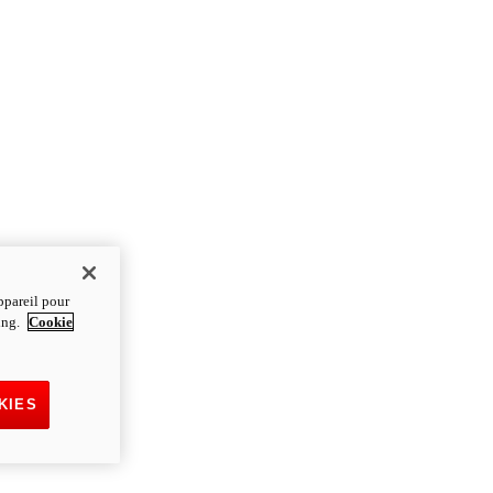
ppareil pour
ting.
Cookie
KIES