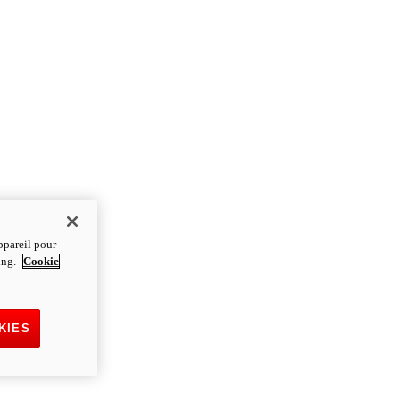
ppareil pour
ting.
Cookie
KIES