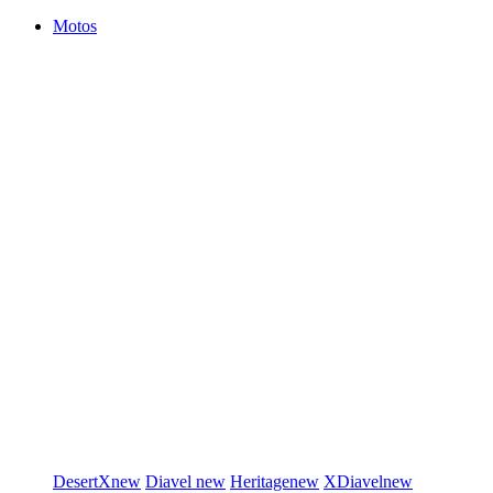
Motos
DesertX
new
Diavel
new
Heritage
new
XDiavel
new