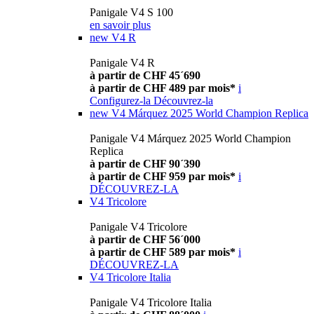
Panigale V4 S 100
en savoir plus
new
V4 R
Panigale V4 R
à partir de CHF 45´690
à partir de CHF 489 par mois*
i
Configurez-la
Découvrez-la
new
V4 Márquez 2025 World Champion Replica
Panigale V4 Márquez 2025 World Champion
Replica
à partir de CHF 90´390
à partir de CHF 959 par mois*
i
DÉCOUVREZ-LA
V4 Tricolore
Panigale V4 Tricolore
à partir de CHF 56´000
à partir de CHF 589 par mois*
i
DÉCOUVREZ-LA
V4 Tricolore Italia
Panigale V4 Tricolore Italia