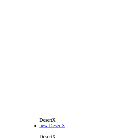
DesertX
new
DesertX
DesertX