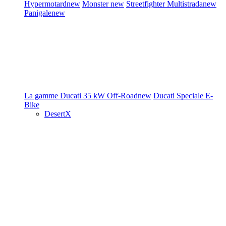
Hypermotard
new
Monster
new
Streetfighter
Multistrada
new
Panigale
new
La gamme Ducati
35 kW
Off-Road
new
Ducati Speciale
E-
Bike
DesertX