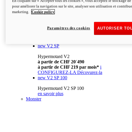
En cliquant sur « Accepter tous les cookies », vous acceptez le stockage de 
à partir de CHF 13´990
i
pour améliorer la navigation sur le site, analyser son utilisation et contribue
CONFIGUREZ-LA
Décovurez-la
marketing.
Cookie policy
new
V2
Hypermotard V2
Paramètres des cookies
AUTORISER TO
à partir de CHF 15´990
à partir de CHF 169 par mois*
i
CONFIGUREZ-LA
Décovurez-la
new
V2 SP
Hypermotard V2
à partir de CHF 20´490
à partir de CHF 219 par mois*
i
CONFIGUREZ-LA
Décovurez-la
new
V2 SP 100
Hypermotard V2 SP 100
en savoir plus
Monster