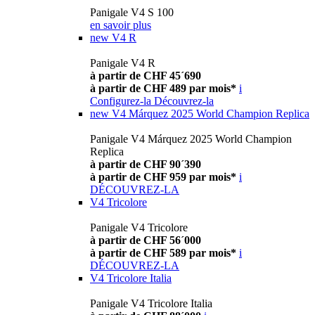
Panigale V4 S 100
en savoir plus
new
V4 R
Panigale V4 R
à partir de CHF 45´690
à partir de CHF 489 par mois*
i
Configurez-la
Découvrez-la
new
V4 Márquez 2025 World Champion Replica
Panigale V4 Márquez 2025 World Champion
Replica
à partir de CHF 90´390
à partir de CHF 959 par mois*
i
DÉCOUVREZ-LA
V4 Tricolore
Panigale V4 Tricolore
à partir de CHF 56´000
à partir de CHF 589 par mois*
i
DÉCOUVREZ-LA
V4 Tricolore Italia
Panigale V4 Tricolore Italia