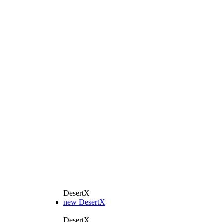
DesertX
new
DesertX
DesertX