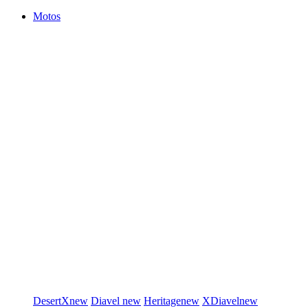
Motos
DesertX
new
Diavel
new
Heritage
new
XDiavel
new