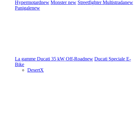
Hypermotard
new
Monster
new
Streetfighter
Multistrada
new
Panigale
new
La gamme Ducati
35 kW
Off-Road
new
Ducati Speciale
E-
Bike
DesertX