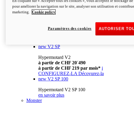
En cliquant sur « Accepter tous les cookies », vous acceptez le stockage de 
à partir de CHF 13´990
i
pour améliorer la navigation sur le site, analyser son utilisation et contribue
CONFIGUREZ-LA
Décovurez-la
marketing.
Cookie policy
new
V2
Hypermotard V2
Paramètres des cookies
AUTORISER TO
à partir de CHF 15´990
à partir de CHF 169 par mois*
i
CONFIGUREZ-LA
Décovurez-la
new
V2 SP
Hypermotard V2
à partir de CHF 20´490
à partir de CHF 219 par mois*
i
CONFIGUREZ-LA
Décovurez-la
new
V2 SP 100
Hypermotard V2 SP 100
en savoir plus
Monster