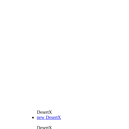
DesertX
new
DesertX
DesertX