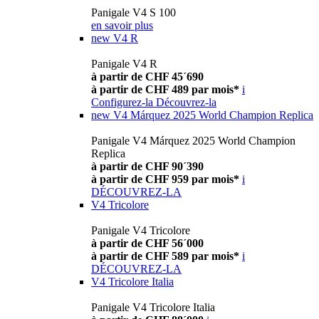
Panigale V4 S 100
en savoir plus
new
V4 R
Panigale V4 R
à partir de CHF 45´690
à partir de CHF 489 par mois*
i
Configurez-la
Découvrez-la
new
V4 Márquez 2025 World Champion Replica
Panigale V4 Márquez 2025 World Champion
Replica
à partir de CHF 90´390
à partir de CHF 959 par mois*
i
DÉCOUVREZ-LA
V4 Tricolore
Panigale V4 Tricolore
à partir de CHF 56´000
à partir de CHF 589 par mois*
i
DÉCOUVREZ-LA
V4 Tricolore Italia
Panigale V4 Tricolore Italia