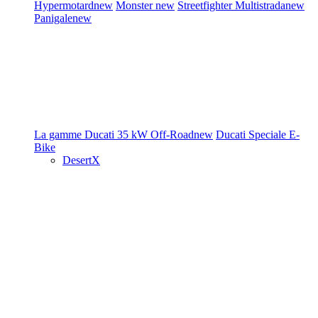
Hypermotard
new
Monster
new
Streetfighter
Multistrada
new
Panigale
new
La gamme Ducati
35 kW
Off-Road
new
Ducati Speciale
E-
Bike
DesertX