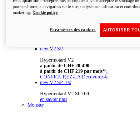
En cliquant sur « Accepter tous les cookies », vous acceptez le stockage de 
à partir de CHF 13´990
i
pour améliorer la navigation sur le site, analyser son utilisation et contribue
CONFIGUREZ-LA
Décovurez-la
marketing.
Cookie policy
new
V2
Hypermotard V2
Paramètres des cookies
AUTORISER TO
à partir de CHF 15´990
à partir de CHF 169 par mois*
i
CONFIGUREZ-LA
Décovurez-la
new
V2 SP
Hypermotard V2
à partir de CHF 20´490
à partir de CHF 219 par mois*
i
CONFIGUREZ-LA
Décovurez-la
new
V2 SP 100
Hypermotard V2 SP 100
en savoir plus
Monster