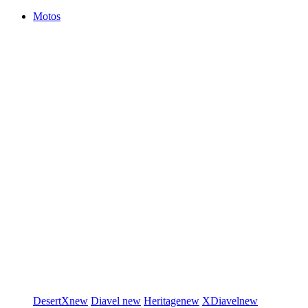
Motos
DesertX
new
Diavel
new
Heritage
new
XDiavel
new