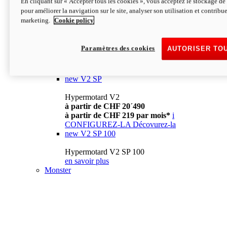
En cliquant sur « Accepter tous les cookies », vous acceptez le stockage de 
à partir de CHF 13´990
i
pour améliorer la navigation sur le site, analyser son utilisation et contribue
CONFIGUREZ-LA
Décovurez-la
marketing.
Cookie policy
new
V2
Hypermotard V2
Paramètres des cookies
AUTORISER TO
à partir de CHF 15´990
à partir de CHF 169 par mois*
i
CONFIGUREZ-LA
Décovurez-la
new
V2 SP
Hypermotard V2
à partir de CHF 20´490
à partir de CHF 219 par mois*
i
CONFIGUREZ-LA
Décovurez-la
new
V2 SP 100
Hypermotard V2 SP 100
en savoir plus
Monster