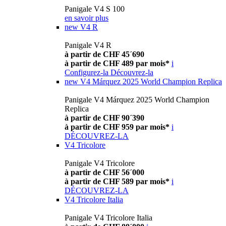
Panigale V4 S 100
en savoir plus
new
V4 R
Panigale V4 R
à partir de CHF 45´690
à partir de CHF 489 par mois*
i
Configurez-la
Découvrez-la
new
V4 Márquez 2025 World Champion Replica
Panigale V4 Márquez 2025 World Champion
Replica
à partir de CHF 90´390
à partir de CHF 959 par mois*
i
DÉCOUVREZ-LA
V4 Tricolore
Panigale V4 Tricolore
à partir de CHF 56´000
à partir de CHF 589 par mois*
i
DÉCOUVREZ-LA
V4 Tricolore Italia
Panigale V4 Tricolore Italia