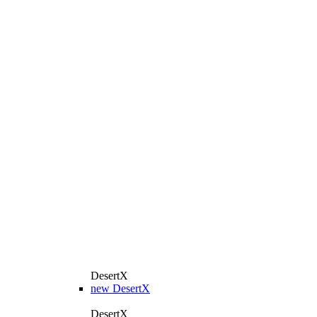
DesertX
new
DesertX
DesertX