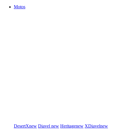
Motos
DesertX
new
Diavel
new
Heritage
new
XDiavel
new