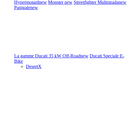
Hypermotard
new
Monster
new
Streetfighter
Multistrada
new
Panigale
new
La gamme Ducati
35 kW
Off-Road
new
Ducati Speciale
E-
Bike
DesertX