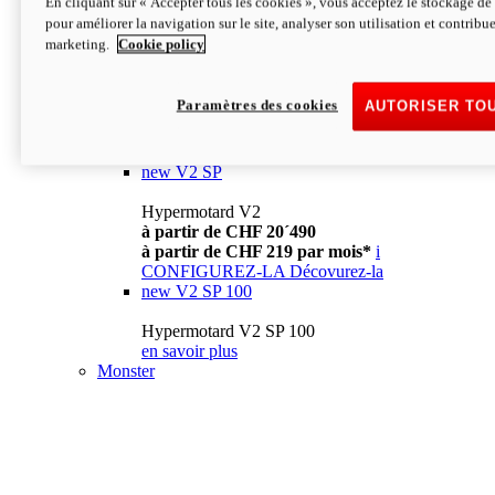
En cliquant sur « Accepter tous les cookies », vous acceptez le stockage de 
à partir de CHF 13´990
i
pour améliorer la navigation sur le site, analyser son utilisation et contribue
CONFIGUREZ-LA
Décovurez-la
marketing.
Cookie policy
new
V2
Hypermotard V2
Paramètres des cookies
AUTORISER TO
à partir de CHF 15´990
à partir de CHF 169 par mois*
i
CONFIGUREZ-LA
Décovurez-la
new
V2 SP
Hypermotard V2
à partir de CHF 20´490
à partir de CHF 219 par mois*
i
CONFIGUREZ-LA
Décovurez-la
new
V2 SP 100
Hypermotard V2 SP 100
en savoir plus
Monster