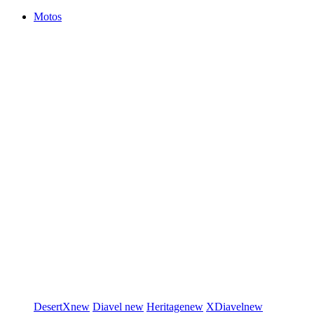
Motos
DesertX
new
Diavel
new
Heritage
new
XDiavel
new