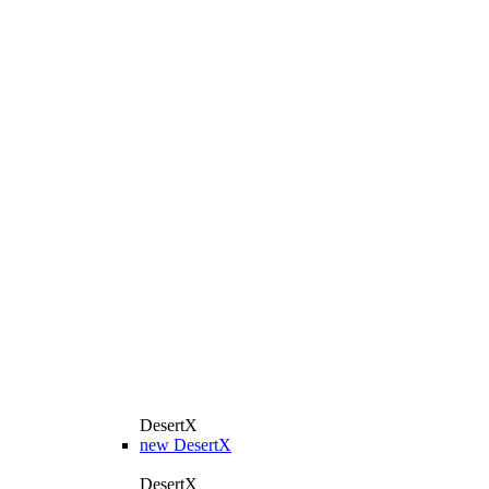
DesertX
new
DesertX
DesertX