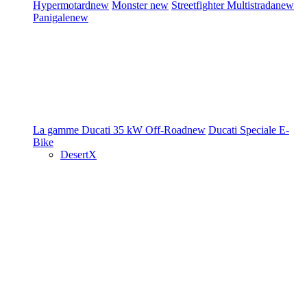
Hypermotard
new
Monster
new
Streetfighter
Multistrada
new
Panigale
new
La gamme Ducati
35 kW
Off-Road
new
Ducati Speciale
E-
Bike
DesertX