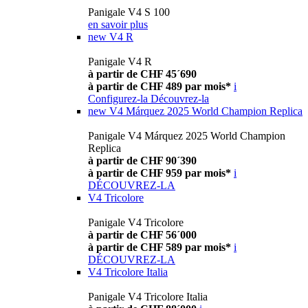
Panigale V4 S 100
en savoir plus
new
V4 R
Panigale V4 R
à partir de CHF 45´690
à partir de CHF 489 par mois*
i
Configurez-la
Découvrez-la
new
V4 Márquez 2025 World Champion Replica
Panigale V4 Márquez 2025 World Champion
Replica
à partir de CHF 90´390
à partir de CHF 959 par mois*
i
DÉCOUVREZ-LA
V4 Tricolore
Panigale V4 Tricolore
à partir de CHF 56´000
à partir de CHF 589 par mois*
i
DÉCOUVREZ-LA
V4 Tricolore Italia
Panigale V4 Tricolore Italia