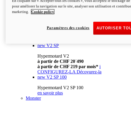
En cliquant sur « Accepter tous les cookies », vous acceptez le stockage de 
à partir de CHF 13´990
i
pour améliorer la navigation sur le site, analyser son utilisation et contribue
CONFIGUREZ-LA
Décovurez-la
marketing.
Cookie policy
new
V2
Hypermotard V2
Paramètres des cookies
AUTORISER TO
à partir de CHF 15´990
à partir de CHF 169 par mois*
i
CONFIGUREZ-LA
Décovurez-la
new
V2 SP
Hypermotard V2
à partir de CHF 20´490
à partir de CHF 219 par mois*
i
CONFIGUREZ-LA
Décovurez-la
new
V2 SP 100
Hypermotard V2 SP 100
en savoir plus
Monster