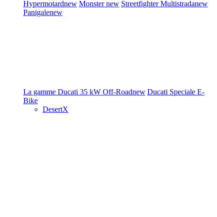
Hypermotard
new
Monster
new
Streetfighter
Multistrada
new
Panigale
new
La gamme Ducati
35 kW
Off-Road
new
Ducati Speciale
E-
Bike
DesertX