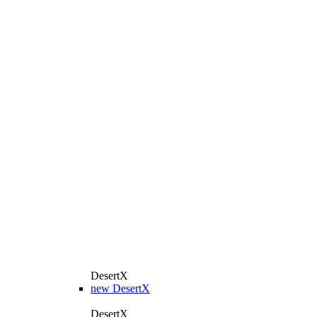
DesertX
new
DesertX
DesertX