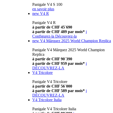
Panigale V4 S 100
en savoir plus
new
V4 R
Panigale V4 R
à partir de CHF 45´690
à partir de CHF 489 par mois*
i
Configurez-la
Découvrez-la
new
V4 Márquez 2025 World Champion Replica
Panigale V4 Márquez 2025 World Champion
Replica
à partir de CHF 90´390
à partir de CHF 959 par mois*
i
DÉCOUVREZ-LA
V4 Tricolore
Panigale V4 Tricolore
à partir de CHF 56´000
à partir de CHF 589 par mois*
i
DÉCOUVREZ-LA
V4 Tricolore Italia
Panigale V4 Tricolore Italia