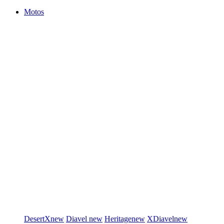
Motos
DesertX
new
Diavel
new
Heritage
new
XDiavel
new