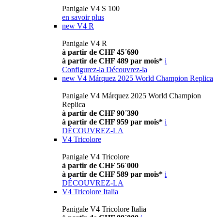
Panigale V4 S 100
en savoir plus
new
V4 R
Panigale V4 R
à partir de CHF 45´690
à partir de CHF 489 par mois*
i
Configurez-la
Découvrez-la
new
V4 Márquez 2025 World Champion Replica
Panigale V4 Márquez 2025 World Champion
Replica
à partir de CHF 90´390
à partir de CHF 959 par mois*
i
DÉCOUVREZ-LA
V4 Tricolore
Panigale V4 Tricolore
à partir de CHF 56´000
à partir de CHF 589 par mois*
i
DÉCOUVREZ-LA
V4 Tricolore Italia
Panigale V4 Tricolore Italia