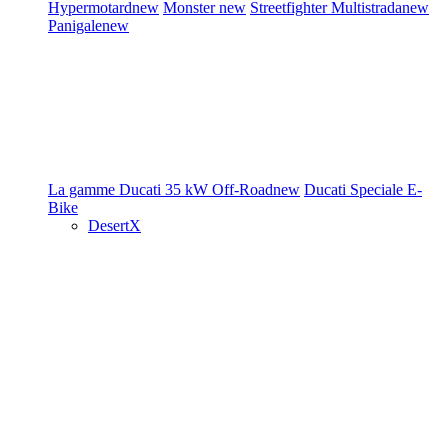
Hypermotard
new
Monster
new
Streetfighter
Multistrada
new
Panigale
new
La gamme Ducati
35 kW
Off-Road
new
Ducati Speciale
E-
Bike
DesertX