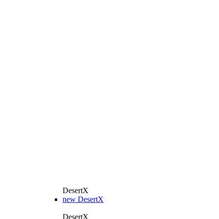
DesertX
new
DesertX
DesertX