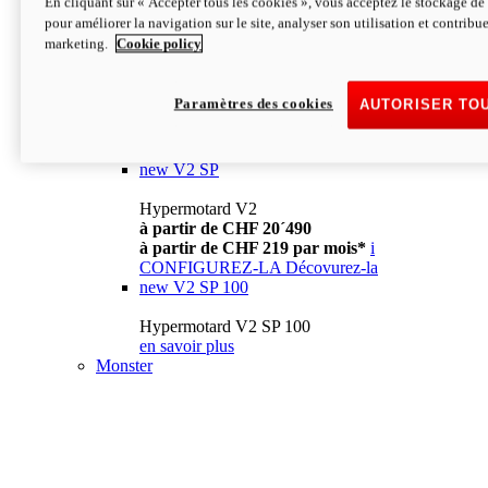
En cliquant sur « Accepter tous les cookies », vous acceptez le stockage de 
à partir de CHF 13´990
i
pour améliorer la navigation sur le site, analyser son utilisation et contribue
CONFIGUREZ-LA
Décovurez-la
marketing.
Cookie policy
new
V2
Hypermotard V2
Paramètres des cookies
AUTORISER TO
à partir de CHF 15´990
à partir de CHF 169 par mois*
i
CONFIGUREZ-LA
Décovurez-la
new
V2 SP
Hypermotard V2
à partir de CHF 20´490
à partir de CHF 219 par mois*
i
CONFIGUREZ-LA
Décovurez-la
new
V2 SP 100
Hypermotard V2 SP 100
en savoir plus
Monster