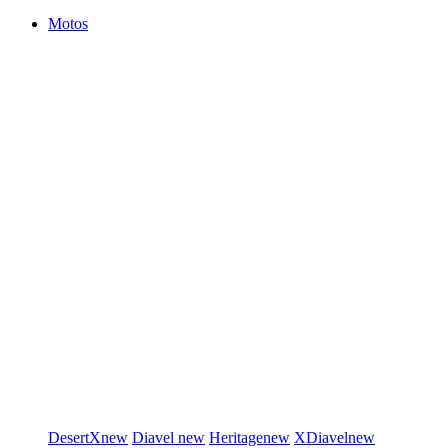
Motos
DesertX
new
Diavel
new
Heritage
new
XDiavel
new