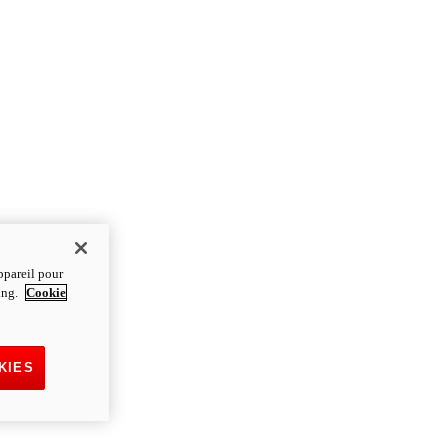
ppareil pour
ting.
Cookie
KIES