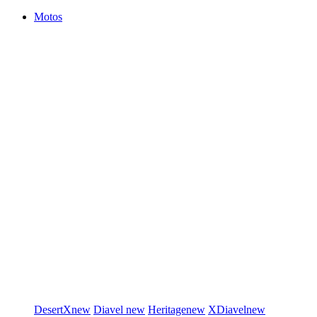
Motos
DesertX
new
Diavel
new
Heritage
new
XDiavel
new