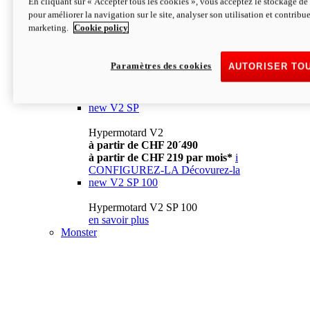
En cliquant sur « Accepter tous les cookies », vous acceptez le stockage de 
à partir de CHF 13´990
i
pour améliorer la navigation sur le site, analyser son utilisation et contribue
CONFIGUREZ-LA
Décovurez-la
marketing.
Cookie policy
new
V2
Hypermotard V2
Paramètres des cookies
AUTORISER TO
à partir de CHF 15´990
à partir de CHF 169 par mois*
i
CONFIGUREZ-LA
Décovurez-la
new
V2 SP
Hypermotard V2
à partir de CHF 20´490
à partir de CHF 219 par mois*
i
CONFIGUREZ-LA
Décovurez-la
new
V2 SP 100
Hypermotard V2 SP 100
en savoir plus
Monster