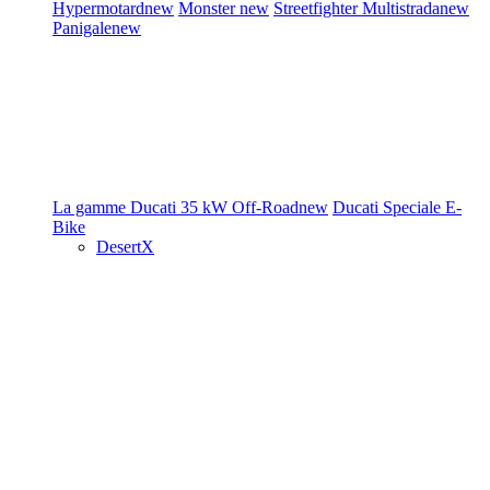
Hypermotard
new
Monster
new
Streetfighter
Multistrada
new
Panigale
new
La gamme Ducati
35 kW
Off-Road
new
Ducati Speciale
E-
Bike
DesertX