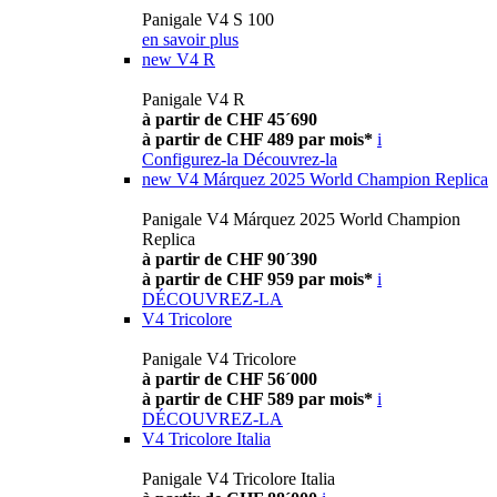
Panigale V4 S 100
en savoir plus
new
V4 R
Panigale V4 R
à partir de CHF 45´690
à partir de CHF 489 par mois*
i
Configurez-la
Découvrez-la
new
V4 Márquez 2025 World Champion Replica
Panigale V4 Márquez 2025 World Champion
Replica
à partir de CHF 90´390
à partir de CHF 959 par mois*
i
DÉCOUVREZ-LA
V4 Tricolore
Panigale V4 Tricolore
à partir de CHF 56´000
à partir de CHF 589 par mois*
i
DÉCOUVREZ-LA
V4 Tricolore Italia
Panigale V4 Tricolore Italia