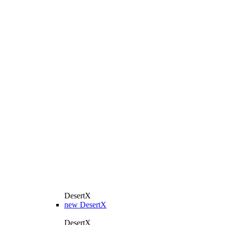
DesertX
new
DesertX
DesertX