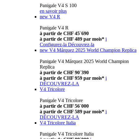
Panigale V4 S 100
en savoir plus
new
V4 R
Panigale V4 R
à partir de CHF 45´690
à partir de CHF 489 par mois*
i
Configurez-la
Découvrez-la
new
V4 Márquez 2025 World Champion Replica
Panigale V4 Márquez 2025 World Champion
Replica
à partir de CHF 90´390
à partir de CHF 959 par mois*
i
DÉCOUVREZ-LA
V4 Tricolore
Panigale V4 Tricolore
à partir de CHF 56´000
à partir de CHF 589 par mois*
i
DÉCOUVREZ-LA
V4 Tricolore Italia
Panigale V4 Tricolore Italia