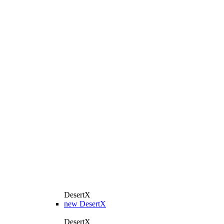
DesertX
new
DesertX
DesertX