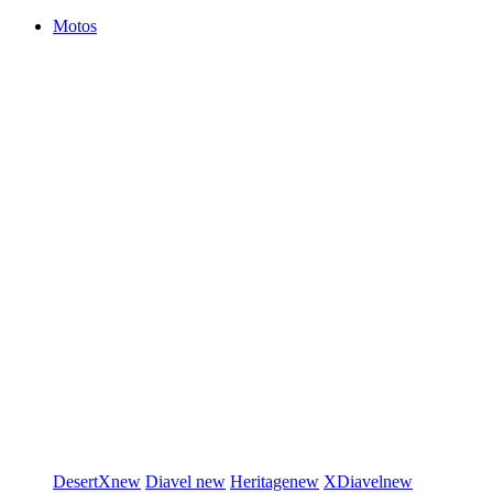
Motos
DesertX
new
Diavel
new
Heritage
new
XDiavel
new