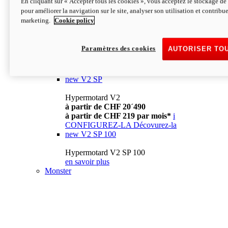
En cliquant sur « Accepter tous les cookies », vous acceptez le stockage de 
à partir de CHF 13´990
i
pour améliorer la navigation sur le site, analyser son utilisation et contribue
CONFIGUREZ-LA
Décovurez-la
marketing.
Cookie policy
new
V2
Hypermotard V2
Paramètres des cookies
AUTORISER TO
à partir de CHF 15´990
à partir de CHF 169 par mois*
i
CONFIGUREZ-LA
Décovurez-la
new
V2 SP
Hypermotard V2
à partir de CHF 20´490
à partir de CHF 219 par mois*
i
CONFIGUREZ-LA
Décovurez-la
new
V2 SP 100
Hypermotard V2 SP 100
en savoir plus
Monster