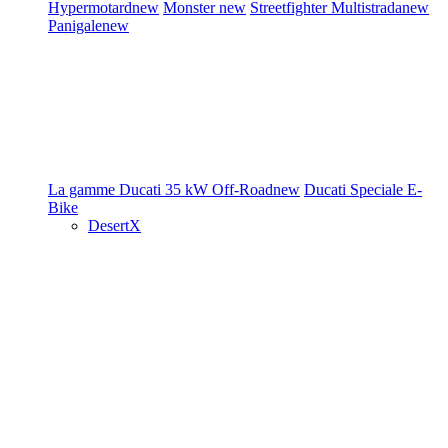
Hypermotard
new
Monster
new
Streetfighter
Multistrada
new
Panigale
new
La gamme Ducati
35 kW
Off-Road
new
Ducati Speciale
E-
Bike
DesertX