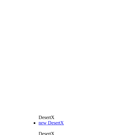
DesertX
new
DesertX
DesertX