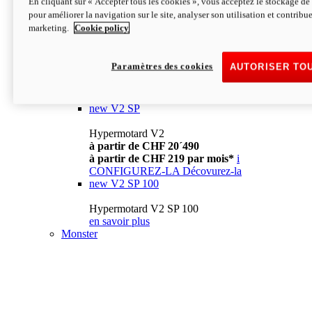
En cliquant sur « Accepter tous les cookies », vous acceptez le stockage de 
à partir de CHF 13´990
i
pour améliorer la navigation sur le site, analyser son utilisation et contribue
CONFIGUREZ-LA
Décovurez-la
marketing.
Cookie policy
new
V2
Hypermotard V2
Paramètres des cookies
AUTORISER TO
à partir de CHF 15´990
à partir de CHF 169 par mois*
i
CONFIGUREZ-LA
Décovurez-la
new
V2 SP
Hypermotard V2
à partir de CHF 20´490
à partir de CHF 219 par mois*
i
CONFIGUREZ-LA
Décovurez-la
new
V2 SP 100
Hypermotard V2 SP 100
en savoir plus
Monster