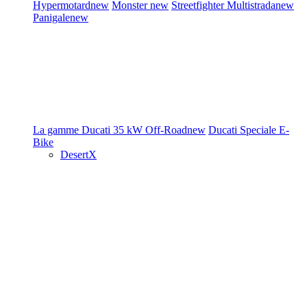
Hypermotard
new
Monster
new
Streetfighter
Multistrada
new
Panigale
new
La gamme Ducati
35 kW
Off-Road
new
Ducati Speciale
E-
Bike
DesertX