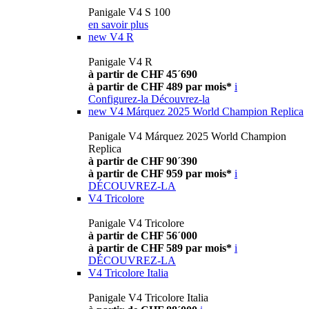
Panigale V4 S 100
en savoir plus
new
V4 R
Panigale V4 R
à partir de CHF 45´690
à partir de CHF 489 par mois*
i
Configurez-la
Découvrez-la
new
V4 Márquez 2025 World Champion Replica
Panigale V4 Márquez 2025 World Champion
Replica
à partir de CHF 90´390
à partir de CHF 959 par mois*
i
DÉCOUVREZ-LA
V4 Tricolore
Panigale V4 Tricolore
à partir de CHF 56´000
à partir de CHF 589 par mois*
i
DÉCOUVREZ-LA
V4 Tricolore Italia
Panigale V4 Tricolore Italia