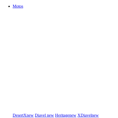
Motos
DesertX
new
Diavel
new
Heritage
new
XDiavel
new