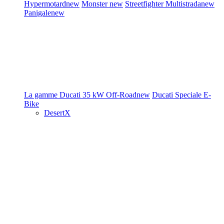
Hypermotard
new
Monster
new
Streetfighter
Multistrada
new
Panigale
new
La gamme Ducati
35 kW
Off-Road
new
Ducati Speciale
E-
Bike
DesertX