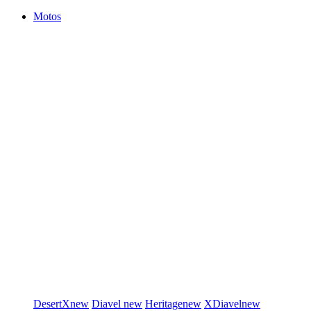
Motos
DesertX
new
Diavel
new
Heritage
new
XDiavel
new