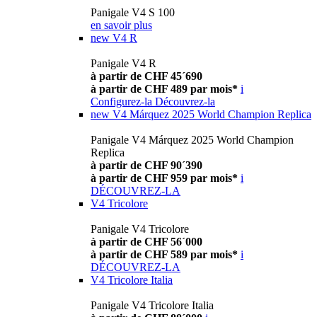
Panigale V4 S 100
en savoir plus
new
V4 R
Panigale V4 R
à partir de CHF 45´690
à partir de CHF 489 par mois*
i
Configurez-la
Découvrez-la
new
V4 Márquez 2025 World Champion Replica
Panigale V4 Márquez 2025 World Champion
Replica
à partir de CHF 90´390
à partir de CHF 959 par mois*
i
DÉCOUVREZ-LA
V4 Tricolore
Panigale V4 Tricolore
à partir de CHF 56´000
à partir de CHF 589 par mois*
i
DÉCOUVREZ-LA
V4 Tricolore Italia
Panigale V4 Tricolore Italia