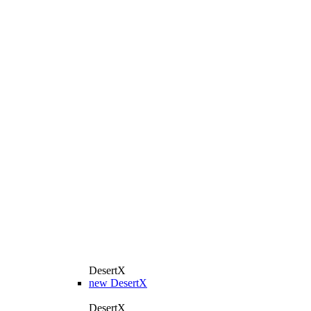
DesertX
new
DesertX
DesertX