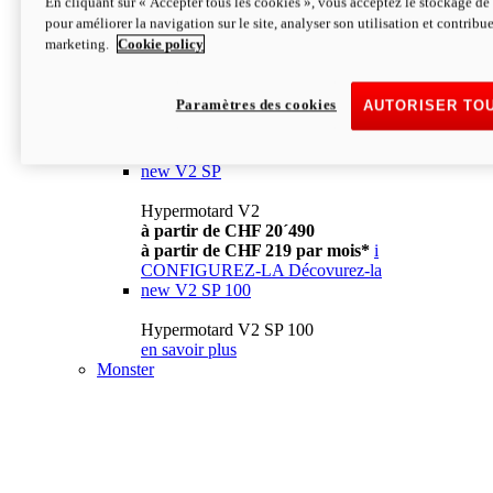
En cliquant sur « Accepter tous les cookies », vous acceptez le stockage de 
à partir de CHF 13´990
i
pour améliorer la navigation sur le site, analyser son utilisation et contribue
CONFIGUREZ-LA
Décovurez-la
marketing.
Cookie policy
new
V2
Hypermotard V2
Paramètres des cookies
AUTORISER TO
à partir de CHF 15´990
à partir de CHF 169 par mois*
i
CONFIGUREZ-LA
Décovurez-la
new
V2 SP
Hypermotard V2
à partir de CHF 20´490
à partir de CHF 219 par mois*
i
CONFIGUREZ-LA
Décovurez-la
new
V2 SP 100
Hypermotard V2 SP 100
en savoir plus
Monster