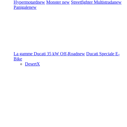
Hypermotard
new
Monster
new
Streetfighter
Multistrada
new
Panigale
new
La gamme Ducati
35 kW
Off-Road
new
Ducati Speciale
E-
Bike
DesertX