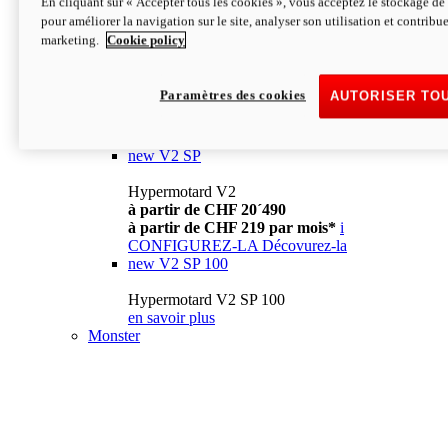
En cliquant sur « Accepter tous les cookies », vous acceptez le stockage de 
à partir de CHF 13´990
i
pour améliorer la navigation sur le site, analyser son utilisation et contribue
CONFIGUREZ-LA
Décovurez-la
marketing.
Cookie policy
new
V2
Hypermotard V2
Paramètres des cookies
AUTORISER TO
à partir de CHF 15´990
à partir de CHF 169 par mois*
i
CONFIGUREZ-LA
Décovurez-la
new
V2 SP
Hypermotard V2
à partir de CHF 20´490
à partir de CHF 219 par mois*
i
CONFIGUREZ-LA
Décovurez-la
new
V2 SP 100
Hypermotard V2 SP 100
en savoir plus
Monster