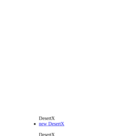
DesertX
new
DesertX
DesertX