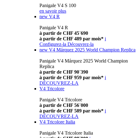
Panigale V4 S 100
en savoir plus
new
V4 R
Panigale V4 R
à partir de CHF 45´690
à partir de CHF 489 par mois*
i
Configurez-la
Découvrez-la
new
V4 Márquez 2025 World Champion Replica
Panigale V4 Márquez 2025 World Champion
Replica
à partir de CHF 90´390
à partir de CHF 959 par mois*
i
DÉCOUVREZ-LA
V4 Tricolore
Panigale V4 Tricolore
à partir de CHF 56´000
à partir de CHF 589 par mois*
i
DÉCOUVREZ-LA
V4 Tricolore Italia
Panigale V4 Tricolore Italia