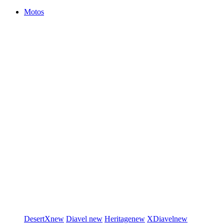
Motos
DesertX
new
Diavel
new
Heritage
new
XDiavel
new