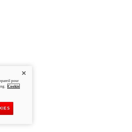
ppareil pour
ting.
Cookie
KIES