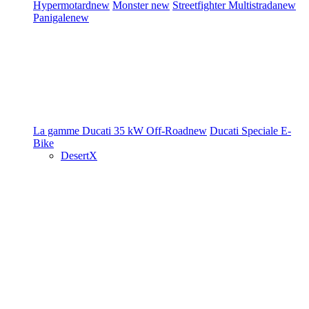
Hypermotard
new
Monster
new
Streetfighter
Multistrada
new
Panigale
new
La gamme Ducati
35 kW
Off-Road
new
Ducati Speciale
E-
Bike
DesertX