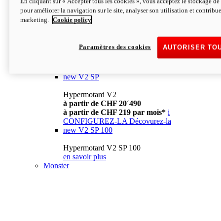
En cliquant sur « Accepter tous les cookies », vous acceptez le stockage de 
à partir de CHF 13´990
i
pour améliorer la navigation sur le site, analyser son utilisation et contribue
CONFIGUREZ-LA
Décovurez-la
marketing.
Cookie policy
new
V2
Hypermotard V2
Paramètres des cookies
AUTORISER TO
à partir de CHF 15´990
à partir de CHF 169 par mois*
i
CONFIGUREZ-LA
Décovurez-la
new
V2 SP
Hypermotard V2
à partir de CHF 20´490
à partir de CHF 219 par mois*
i
CONFIGUREZ-LA
Décovurez-la
new
V2 SP 100
Hypermotard V2 SP 100
en savoir plus
Monster