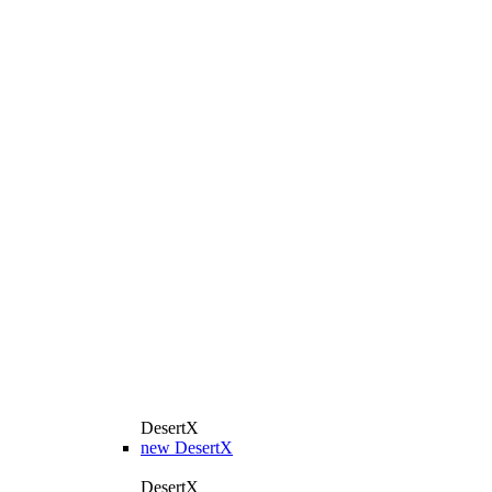
DesertX
new
DesertX
DesertX