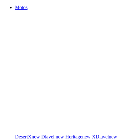
Motos
DesertX
new
Diavel
new
Heritage
new
XDiavel
new