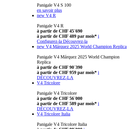
Panigale V4 S 100
en savoir plus
new
V4 R
Panigale V4 R
à partir de CHF 45´690
à partir de CHF 489 par mois*
i
Configurez-la
Découvrez-la
new
V4 Márquez 2025 World Champion Replica
Panigale V4 Márquez 2025 World Champion
Replica
à partir de CHF 90´390
à partir de CHF 959 par mois*
i
DÉCOUVREZ-LA
V4 Tricolore
Panigale V4 Tricolore
à partir de CHF 56´000
à partir de CHF 589 par mois*
i
DÉCOUVREZ-LA
V4 Tricolore Italia
Panigale V4 Tricolore Italia