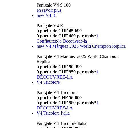
Panigale V4 S 100
en savoir plus
new
V4 R
Panigale V4 R
à partir de CHF 45´690
à partir de CHF 489 par mois*
i
Configurez-la
Découvrez-la
new
V4 Márquez 2025 World Champion Replica
Panigale V4 Márquez 2025 World Champion
Replica
à partir de CHF 90´390
à partir de CHF 959 par mois*
i
DÉCOUVREZ-LA
V4 Tricolore
Panigale V4 Tricolore
à partir de CHF 56´000
à partir de CHF 589 par mois*
i
DÉCOUVREZ-LA
V4 Tricolore Italia
Panigale V4 Tricolore Italia