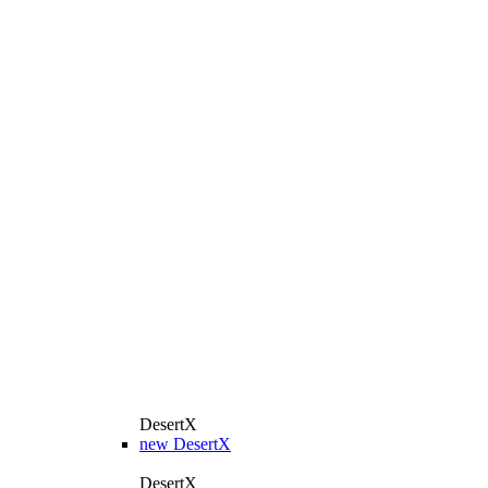
DesertX
new
DesertX
DesertX