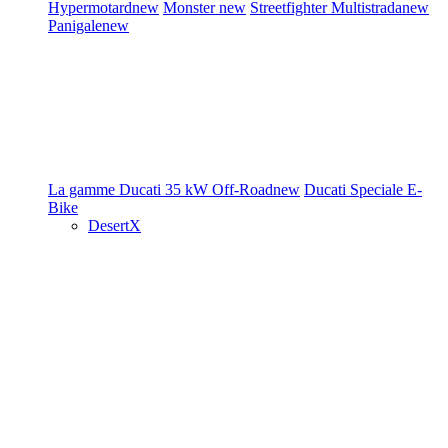
Hypermotard
new
Monster
new
Streetfighter
Multistrada
new
Panigale
new
La gamme Ducati
35 kW
Off-Road
new
Ducati Speciale
E-
Bike
DesertX