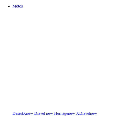
Motos
DesertX
new
Diavel
new
Heritage
new
XDiavel
new