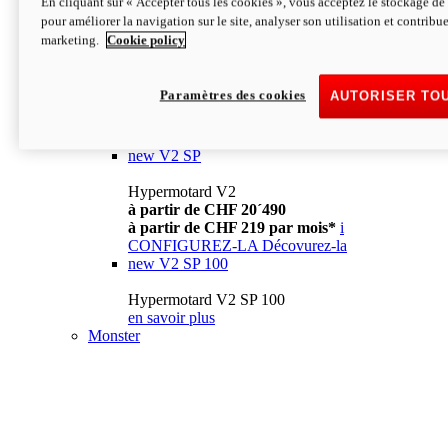
En cliquant sur « Accepter tous les cookies », vous acceptez le stockage de 
à partir de CHF 13´990
i
pour améliorer la navigation sur le site, analyser son utilisation et contribue
CONFIGUREZ-LA
Décovurez-la
marketing.
Cookie policy
new
V2
Hypermotard V2
Paramètres des cookies
AUTORISER TO
à partir de CHF 15´990
à partir de CHF 169 par mois*
i
CONFIGUREZ-LA
Décovurez-la
new
V2 SP
Hypermotard V2
à partir de CHF 20´490
à partir de CHF 219 par mois*
i
CONFIGUREZ-LA
Décovurez-la
new
V2 SP 100
Hypermotard V2 SP 100
en savoir plus
Monster