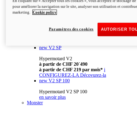
En cliquant sur « Accepter tous les cookies », vous acceptez le stockage de 
à partir de CHF 13´990
i
pour améliorer la navigation sur le site, analyser son utilisation et contribue
CONFIGUREZ-LA
Décovurez-la
marketing.
Cookie policy
new
V2
Hypermotard V2
Paramètres des cookies
AUTORISER TO
à partir de CHF 15´990
à partir de CHF 169 par mois*
i
CONFIGUREZ-LA
Décovurez-la
new
V2 SP
Hypermotard V2
à partir de CHF 20´490
à partir de CHF 219 par mois*
i
CONFIGUREZ-LA
Décovurez-la
new
V2 SP 100
Hypermotard V2 SP 100
en savoir plus
Monster