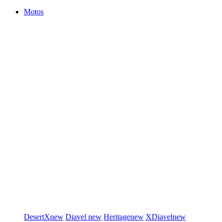
Motos
DesertX
new
Diavel
new
Heritage
new
XDiavel
new