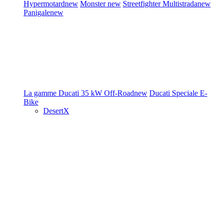
Hypermotard
new
Monster
new
Streetfighter
Multistrada
new
Panigale
new
La gamme Ducati
35 kW
Off-Road
new
Ducati Speciale
E-
Bike
DesertX