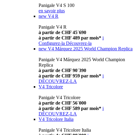
Panigale V4 S 100
en savoir plus
new
V4 R
Panigale V4 R
à partir de CHF 45´690
à partir de CHF 489 par mois*
i
Configurez-la
Découvrez-la
new
V4 Márquez 2025 World Champion Replica
Panigale V4 Márquez 2025 World Champion
Replica
à partir de CHF 90´390
à partir de CHF 959 par mois*
i
DÉCOUVREZ-LA
V4 Tricolore
Panigale V4 Tricolore
à partir de CHF 56´000
à partir de CHF 589 par mois*
i
DÉCOUVREZ-LA
V4 Tricolore Italia
Panigale V4 Tricolore Italia