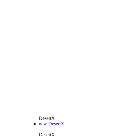
DesertX
new
DesertX
DesertX