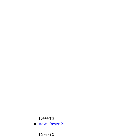
DesertX
new
DesertX
DesertX