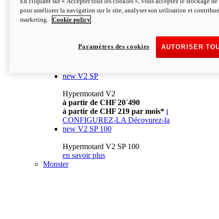
En cliquant sur « Accepter tous les cookies », vous acceptez le stockage de 
à partir de CHF 13´990
i
pour améliorer la navigation sur le site, analyser son utilisation et contribue
CONFIGUREZ-LA
Décovurez-la
marketing.
Cookie policy
new
V2
Hypermotard V2
Paramètres des cookies
AUTORISER TO
à partir de CHF 15´990
à partir de CHF 169 par mois*
i
CONFIGUREZ-LA
Décovurez-la
new
V2 SP
Hypermotard V2
à partir de CHF 20´490
à partir de CHF 219 par mois*
i
CONFIGUREZ-LA
Décovurez-la
new
V2 SP 100
Hypermotard V2 SP 100
en savoir plus
Monster