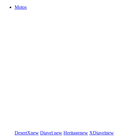
Motos
DesertX
new
Diavel
new
Heritage
new
XDiavel
new