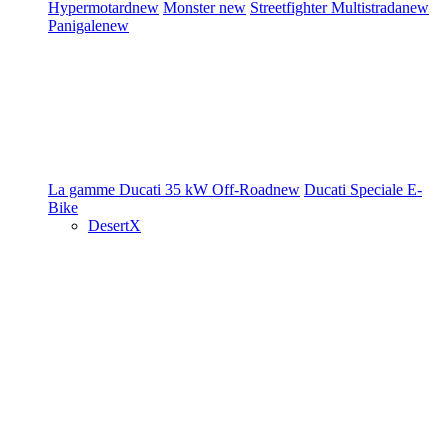
Hypermotard
new
Monster
new
Streetfighter
Multistrada
new
Panigale
new
La gamme Ducati
35 kW
Off-Road
new
Ducati Speciale
E-
Bike
DesertX