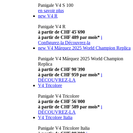
Panigale V4 S 100
en savoir plus
new
V4 R
Panigale V4 R
à partir de CHF 45´690
à partir de CHF 489 par mois*
i
Configurez-la
Découvrez-la
new
V4 Márquez 2025 World Champion Replica
Panigale V4 Márquez 2025 World Champion
Replica
à partir de CHF 90´390
à partir de CHF 959 par mois*
i
DÉCOUVREZ-LA
V4 Tricolore
Panigale V4 Tricolore
à partir de CHF 56´000
à partir de CHF 589 par mois*
i
DÉCOUVREZ-LA
V4 Tricolore Italia
Panigale V4 Tricolore Italia