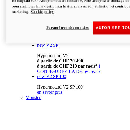
En cliquant sur « Accepter tous les cookies », vous acceptez le stockage de 
à partir de CHF 13´990
i
pour améliorer la navigation sur le site, analyser son utilisation et contribue
CONFIGUREZ-LA
Décovurez-la
marketing.
Cookie policy
new
V2
Hypermotard V2
Paramètres des cookies
AUTORISER TO
à partir de CHF 15´990
à partir de CHF 169 par mois*
i
CONFIGUREZ-LA
Décovurez-la
new
V2 SP
Hypermotard V2
à partir de CHF 20´490
à partir de CHF 219 par mois*
i
CONFIGUREZ-LA
Décovurez-la
new
V2 SP 100
Hypermotard V2 SP 100
en savoir plus
Monster