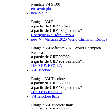
Panigale V4 S 100
en savoir plus
new
V4 R
Panigale V4 R
à partir de CHF 45´690
à partir de CHF 489 par mois*
i
Configurez-la
Découvrez-la
new
V4 Márquez 2025 World Champion Replica
Panigale V4 Márquez 2025 World Champion
Replica
à partir de CHF 90´930
à partir de CHF 959 par mois*
i
DÉCOUVREZ-LA
V4 Tricolore
Panigale V4 Tricolore
à partir de CHF 56´000
à partir de CHF 589 par mois*
i
DÉCOUVREZ-LA
V4 Tricolore Italia
Panigale V4 Tricolore Italia