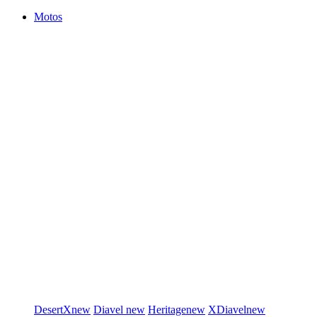
Motos
DesertX
new
Diavel
new
Heritage
new
XDiavel
new