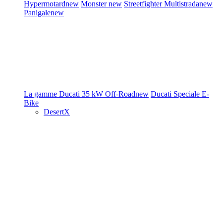
Hypermotard
new
Monster
new
Streetfighter
Multistrada
new
Panigale
new
La gamme Ducati
35 kW
Off-Road
new
Ducati Speciale
E-
Bike
DesertX