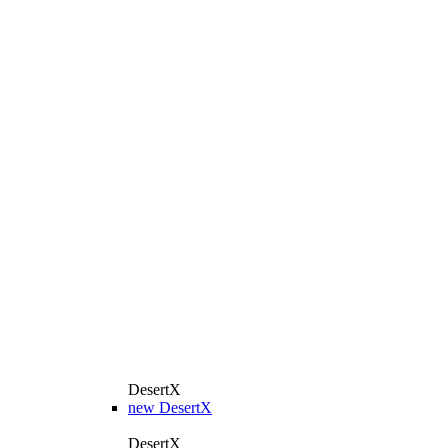
DesertX
new
DesertX
DesertX