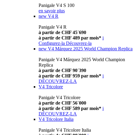
Panigale V4 S 100
en savoir plus
new
V4 R
Panigale V4 R
à partir de CHF 45´690
à partir de CHF 489 par mois*
i
Configurez-la
Découvrez-la
new
V4 Márquez 2025 World Champion Replica
Panigale V4 Márquez 2025 World Champion
Replica
à partir de CHF 90´390
à partir de CHF 959 par mois*
i
DÉCOUVREZ-LA
V4 Tricolore
Panigale V4 Tricolore
à partir de CHF 56´000
à partir de CHF 589 par mois*
i
DÉCOUVREZ-LA
V4 Tricolore Italia
Panigale V4 Tricolore Italia