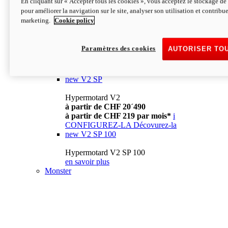
En cliquant sur « Accepter tous les cookies », vous acceptez le stockage de 
à partir de CHF 13´990
i
pour améliorer la navigation sur le site, analyser son utilisation et contribue
CONFIGUREZ-LA
Décovurez-la
marketing.
Cookie policy
new
V2
Hypermotard V2
Paramètres des cookies
AUTORISER TO
à partir de CHF 15´990
à partir de CHF 169 par mois*
i
CONFIGUREZ-LA
Décovurez-la
new
V2 SP
Hypermotard V2
à partir de CHF 20´490
à partir de CHF 219 par mois*
i
CONFIGUREZ-LA
Décovurez-la
new
V2 SP 100
Hypermotard V2 SP 100
en savoir plus
Monster