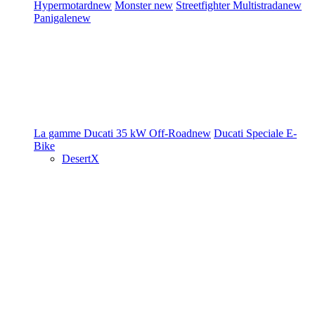
Hypermotard
new
Monster
new
Streetfighter
Multistrada
new
Panigale
new
La gamme Ducati
35 kW
Off-Road
new
Ducati Speciale
E-
Bike
DesertX