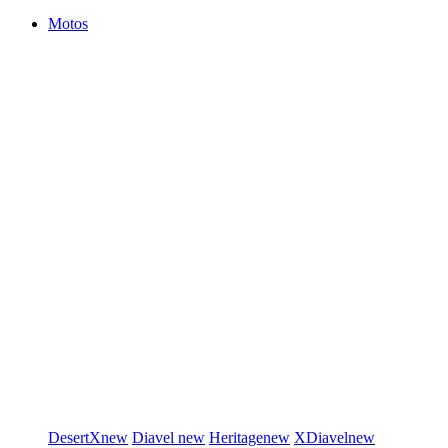
Motos
DesertX
new
Diavel
new
Heritage
new
XDiavel
new