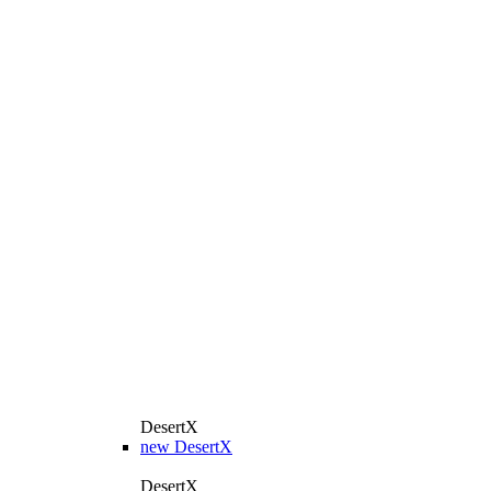
DesertX
new
DesertX
DesertX