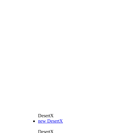
DesertX
new
DesertX
DesertX