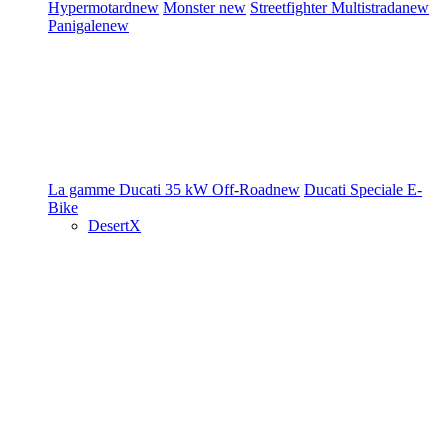
Hypermotard
new
Monster
new
Streetfighter
Multistrada
new
Panigale
new
La gamme Ducati
35 kW
Off-Road
new
Ducati Speciale
E-
Bike
DesertX