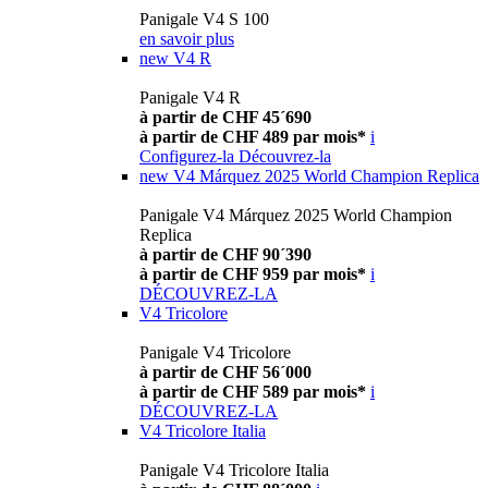
Panigale V4 S 100
en savoir plus
new
V4 R
Panigale V4 R
à partir de CHF 45´690
à partir de CHF 489 par mois*
i
Configurez-la
Découvrez-la
new
V4 Márquez 2025 World Champion Replica
Panigale V4 Márquez 2025 World Champion
Replica
à partir de CHF 90´390
à partir de CHF 959 par mois*
i
DÉCOUVREZ-LA
V4 Tricolore
Panigale V4 Tricolore
à partir de CHF 56´000
à partir de CHF 589 par mois*
i
DÉCOUVREZ-LA
V4 Tricolore Italia
Panigale V4 Tricolore Italia