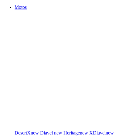
Motos
DesertX
new
Diavel
new
Heritage
new
XDiavel
new