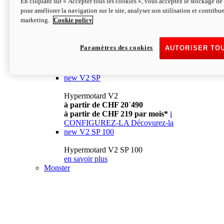
En cliquant sur « Accepter tous les cookies », vous acceptez le stockage de 
à partir de CHF 13´990
i
pour améliorer la navigation sur le site, analyser son utilisation et contribue
CONFIGUREZ-LA
Décovurez-la
marketing.
Cookie policy
new
V2
Hypermotard V2
Paramètres des cookies
AUTORISER TO
à partir de CHF 15´990
à partir de CHF 169 par mois*
i
CONFIGUREZ-LA
Décovurez-la
new
V2 SP
Hypermotard V2
à partir de CHF 20´490
à partir de CHF 219 par mois*
i
CONFIGUREZ-LA
Décovurez-la
new
V2 SP 100
Hypermotard V2 SP 100
en savoir plus
Monster