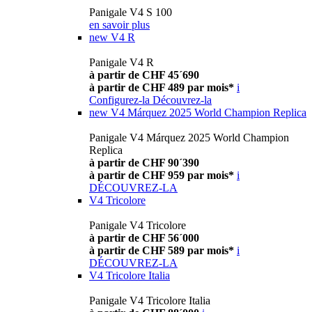
Panigale V4 S 100
en savoir plus
new
V4 R
Panigale V4 R
à partir de CHF 45´690
à partir de CHF 489 par mois*
i
Configurez-la
Découvrez-la
new
V4 Márquez 2025 World Champion Replica
Panigale V4 Márquez 2025 World Champion
Replica
à partir de CHF 90´390
à partir de CHF 959 par mois*
i
DÉCOUVREZ-LA
V4 Tricolore
Panigale V4 Tricolore
à partir de CHF 56´000
à partir de CHF 589 par mois*
i
DÉCOUVREZ-LA
V4 Tricolore Italia
Panigale V4 Tricolore Italia