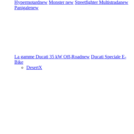
Hypermotard
new
Monster
new
Streetfighter
Multistrada
new
Panigale
new
La gamme Ducati
35 kW
Off-Road
new
Ducati Speciale
E-
Bike
DesertX