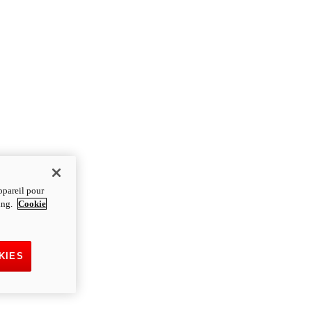
ppareil pour
ting.
Cookie
KIES