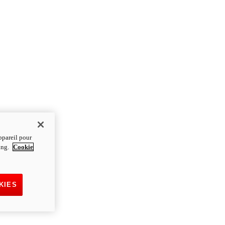
ppareil pour
ting.
Cookie
KIES