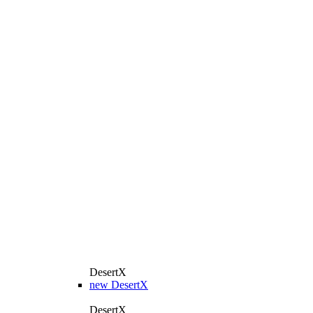
DesertX
new
DesertX
DesertX