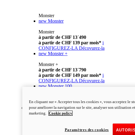
Monster
new
Monster
Monster
à partir de CHF 13´490
à partir de CHF 139 par mois*
i
CONFIGUREZ-LA
Décovurez-la
new
Monster +
Monster +
à partir de CHF 13´790
à partir de CHF 149 par mois*
i
CONFIGUREZ-LA
Décovurez-la
new
Monster 100
Monster 100
En cliquant sur « Accepter tous les cookies », vous acceptez le s
en savoir plus
pour améliorer la navigation sur le site, analyser son utilisation e
Streetfighter
marketing.
Cookie policy
Paramètres des cookies
AUTORI