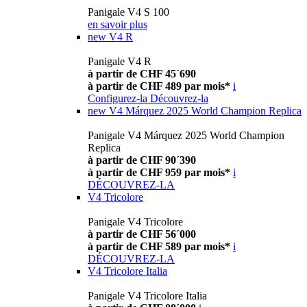
Panigale V4 S 100
en savoir plus
new
V4 R
Panigale V4 R
à partir de CHF 45´690
à partir de CHF 489 par mois*
i
Configurez-la
Découvrez-la
new
V4 Márquez 2025 World Champion Replica
Panigale V4 Márquez 2025 World Champion
Replica
à partir de CHF 90´390
à partir de CHF 959 par mois*
i
DÉCOUVREZ-LA
V4 Tricolore
Panigale V4 Tricolore
à partir de CHF 56´000
à partir de CHF 589 par mois*
i
DÉCOUVREZ-LA
V4 Tricolore Italia
Panigale V4 Tricolore Italia