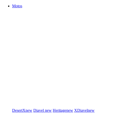
Motos
DesertX
new
Diavel
new
Heritage
new
XDiavel
new