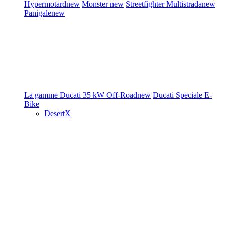
Hypermotard
new
Monster
new
Streetfighter
Multistrada
new
Panigale
new
La gamme Ducati
35 kW
Off-Road
new
Ducati Speciale
E-
Bike
DesertX